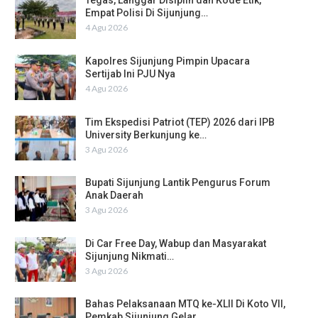
Tegas, Langgar Disiplin dan Kode Etik,
Empat Polisi Di Sijunjung…
4 Agu 2026
Kapolres Sijunjung Pimpin Upacara
Sertijab Ini PJU Nya
4 Agu 2026
Tim Ekspedisi Patriot (TEP) 2026 dari IPB
University Berkunjung ke…
3 Agu 2026
Bupati Sijunjung Lantik Pengurus Forum
Anak Daerah
3 Agu 2026
Di Car Free Day, Wabup dan Masyarakat
Sijunjung Nikmati…
3 Agu 2026
Bahas Pelaksanaan MTQ ke-XLII Di Koto VII,
Pemkab Sijunjung Gelar…