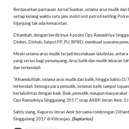
Berdasarkan pantauan Jurnal Sumbar, selama arus mudik dan bal
setiap kelang waktu satu jam, mobil unit patroli keliling Polr
Sijunjung tak ada kemacetan.
Ditambah, dengan berdirinya 4 posko Ops Ramadniya Singgala
Dinkes, Dishub, Satpol.PP, PU, BPBD, membuat suasana pemud
Meski selama arus mudik terjadi kecelakaan lalulintas, antar
yang serius bagi penumpang. Arus balik dan mudik lebaran tahu
dan terkendali.
“Alhamdullilah, selama arus mudik dan balik, hingga Sabtu (1/
terkendali. Semoga para pemudik, selamat balik sampai tujua
berlalulintas dengan baik. Baik, pemudik, maupun masyarakat 
Ops Ramadniya Singgalang 2017,” ucap AKBP. Imran Amir, S.IK
Sabtu siang, Kapores Imran Amir bersama rombongan Ditlan
Singgalang 2017 di Kiliranjao.
[Saptarius]