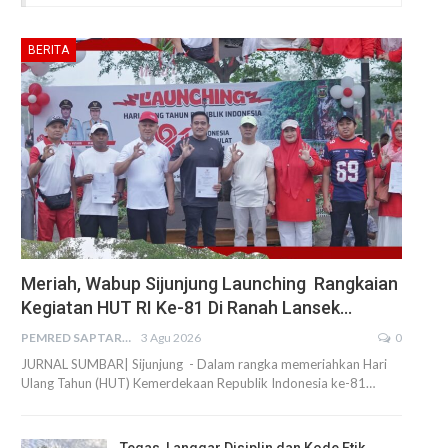
BERITA
Meriah, Wabup Sijunjung Launching Rangkaian
Kegiatan HUT RI Ke-81 Di Ranah Lansek…
PEMRED SAPTARIUS
3 Agu 2026
0
JURNAL SUMBAR| Sijunjung - Dalam rangka memeriahkan Hari
Ulang Tahun (HUT) Kemerdekaan Republik Indonesia ke-81…