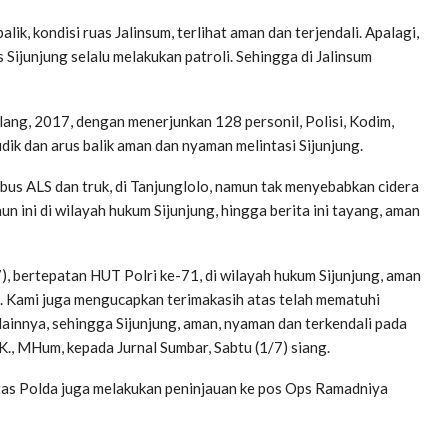
ik, kondisi ruas Jalinsum, terlihat aman dan terjendali. Apalagi,
es Sijunjung selalu melakukan patroli. Sehingga di Jalinsum
ng, 2017, dengan menerjunkan 128 personil, Polisi, Kodim,
ik dan arus balik aman dan nyaman melintasi Sijunjung.
a bus ALS dan truk, di Tanjunglolo, namun tak menyebabkan cidera
n ini di wilayah hukum Sijunjung, hingga berita ini tayang, aman
7), bertepatan HUT Polri ke-71, di wilayah hukum Sijunjung, aman
n. Kami juga mengucapkan terimakasih atas telah mematuhi
lainnya, sehingga Sijunjung, aman, nyaman dan terkendali pada
., MHum, kepada Jurnal Sumbar, Sabtu (1/7) siang.
tas Polda juga melakukan peninjauan ke pos Ops Ramadniya