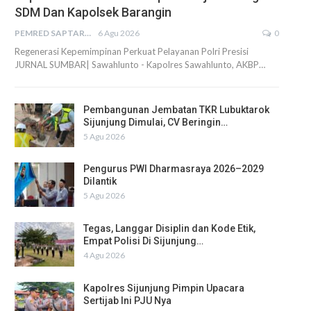
SDM Dan Kapolsek Barangin
PEMRED SAPTARIUS
6 Agu 2026
0
Regenerasi Kepemimpinan Perkuat Pelayanan Polri Presisi
JURNAL SUMBAR| Sawahlunto - Kapolres Sawahlunto, AKBP…
Pembangunan Jembatan TKR Lubuktarok
Sijunjung Dimulai, CV Beringin…
5 Agu 2026
Pengurus PWI Dharmasraya 2026–2029
Dilantik
5 Agu 2026
Tegas, Langgar Disiplin dan Kode Etik,
Empat Polisi Di Sijunjung…
4 Agu 2026
Kapolres Sijunjung Pimpin Upacara
Sertijab Ini PJU Nya