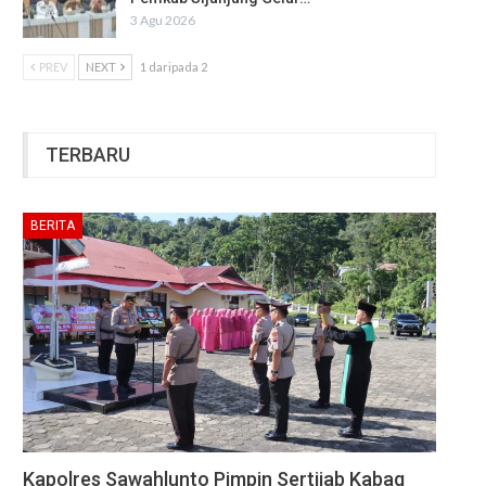
3 Agu 2026
PREV
NEXT
1 daripada 2
TERBARU
BERITA
Kapolres Sawahlunto Pimpin Sertijab Kabag