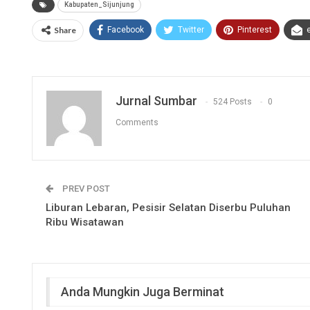
Kabupaten_Sijunjung
Share
Facebook
Twitter
Pinterest
Jurnal Sumbar
524 Posts
0
Comments
PREV POST
Liburan Lebaran, Pesisir Selatan Diserbu Puluhan
Ribu Wisatawan
Anda Mungkin Juga Berminat