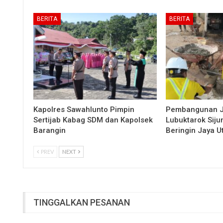
BERITA
BERITA
Kapolres Sawahlunto Pimpin
Pembangunan 
Sertijab Kabag SDM dan Kapolsek
Lubuktarok Siju
Barangin
Beringin Jaya 
PREV
NEXT
TINGGALKAN PESANAN