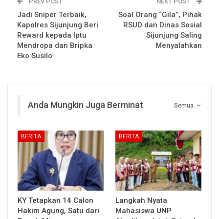
PREV POST
NEXT POST
Jadi Sniper Terbaik,
Soal Orang “Gila”, Pihak
Kapolres Sijunjung Beri
RSUD dan Dinas Sosial
Reward kepada Iptu
Sijunjung Saling
Mendropa dan Bripka
Menyalahkan
Eko Susilo
Anda Mungkin Juga Berminat
Semua
BERITA
BERITA
KY Tetapkan 14 Calon
Langkah Nyata
Hakim Agung, Satu dari
Mahasiswa UNP