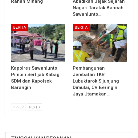
Ranah Minang
Abadikan Jejak Sejarah
Nagari Taratak Bancah
Sawahlunto…
BERITA
BERITA
Kapolres Sawahlunto
Pembangunan
Pimpin Sertijab Kabag
Jembatan TKR
SDM dan Kapolsek
Lubuktarok Sijunjung
Barangin
Dimulai, CV Beringin
Jaya Utamakan…
PREV
NEXT