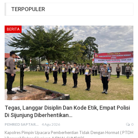
TERPOPULER
BERITA
Tegas, Langgar Disiplin Dan Kode Etik, Empat Polisi
Di Sijunjung Diberhentikan…
PEMRED SAPTARIUS
4 Agu 2026
0
Kapolres Pimpin Upacara Pemberhentian Tidak Dengan Hormat ( PTDH