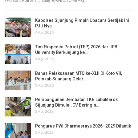
) Personil Polres Sijunjung JURNAL SUMBAR|…
Kapolres Sijunjung Pimpin Upacara Sertijab Ini
PJU Nya
4 Agu 2026
Tim Ekspedisi Patriot (TEP) 2026 dari IPB
University Berkunjung ke…
3 Agu 2026
Bahas Pelaksanaan MTQ ke-XLII Di Koto VII,
Pemkab Sijunjung Gelar…
3 Agu 2026
Pembangunan Jembatan TKR Lubuktarok
Sijunjung Dimulai, CV Beringin…
5 Agu 2026
Pengurus PWI Dharmasraya 2026–2029 Dilantik
5 Agu 2026