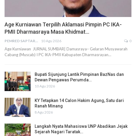
Age Kurniawan Terpilih Aklamasi Pimpin PC IKA-
PMII Dharmasraya Masa Khidmat…
PEMRED SAPTARIUS
10 Agu 2026
0
Age Kurniawan JURNAL SUMBAR| Damasraya– Gelaran Musyawarah
Cabang (Muscab) I PC IKA-PMII Kabupaten Dharmasrayan…
Bupati Sijunjung Lantik Pimpinan BazNas dan
Dewan Pengawas Perumda…
10 Agu 2026
KY Tetapkan 14 Calon Hakim Agung, Satu dari
Ranah Minang
8 Agu 2026
Langkah Nyata Mahasiswa UNP Abadikan Jejak
Sejarah Nagari Taratak…