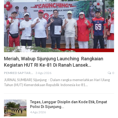
Meriah, Wabup Sijunjung Launching Rangkaian
Kegiatan HUT RI Ke-81 Di Ranah Lansek…
PEMRED SAPTARIUS
3 Agu 2026
0
JURNAL SUMBAR| Sijunjung - Dalam rangka memeriahkan Hari Ulang
Tahun (HUT) Kemerdekaan Republik Indonesia ke-81…
Tegas, Langgar Disiplin dan Kode Etik, Empat
Polisi Di Sijunjung…
4 Agu 2026