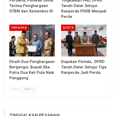
Perdana, Pemkab Solok
Tingkatkan PAD, DPRD
Terima Penghargaan
Tanah Datar Setujui
STBM dari Kemenkes RI
Ranperda PDRB Menjadi
Perda
PARIWARA
BERITA
Diraih Dua Penghargaan
Diajukan Pemda, DPRD
Bergengsi, Bupati Eka
Tanah Datar Setujui Tiga
Putra Dua Kali Pula Naik
Ranperda Jadi Perda
Panggung
PREV
NEXT
TINGGALKAN PESANAN