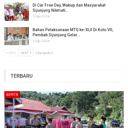
Di Car Free Day, Wabup dan Masyarakat
Sijunjung Nikmati…
3 Agu 2026
Bahas Pelaksanaan MTQ ke-XLII Di Koto VII,
Pemkab Sijunjung Gelar…
3 Agu 2026
PREV
NEXT
1 daripada 2
TERBARU
BERITA