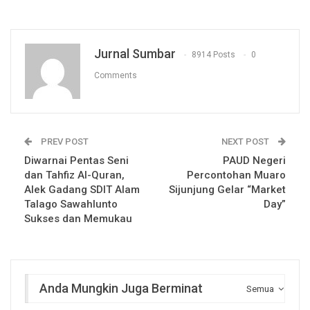
Jurnal Sumbar
8914 Posts
0
Comments
PREV POST
NEXT POST
Diwarnai Pentas Seni
PAUD Negeri
dan Tahfiz Al-Quran,
Percontohan Muaro
Alek Gadang SDIT Alam
Sijunjung Gelar “Market
Talago Sawahlunto
Day”
Sukses dan Memukau
Anda Mungkin Juga Berminat
Semua