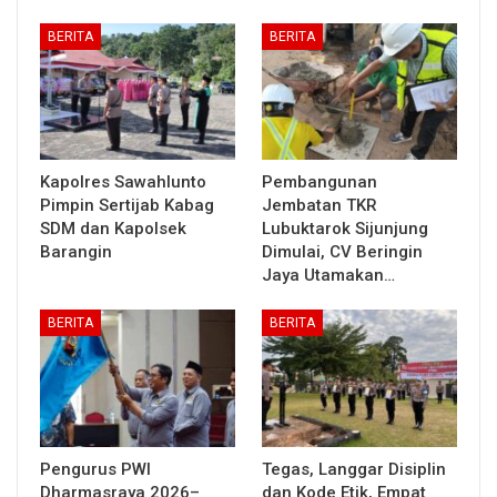
BERITA
BERITA
Kapolres Sawahlunto
Pembangunan
Pimpin Sertijab Kabag
Jembatan TKR
SDM dan Kapolsek
Lubuktarok Sijunjung
Barangin
Dimulai, CV Beringin
Jaya Utamakan…
BERITA
BERITA
Pengurus PWI
Tegas, Langgar Disiplin
Dharmasraya 2026–
dan Kode Etik, Empat