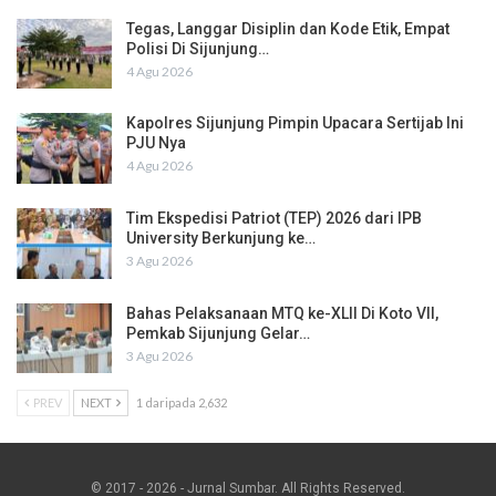
Tegas, Langgar Disiplin dan Kode Etik, Empat
Polisi Di Sijunjung…
4 Agu 2026
Kapolres Sijunjung Pimpin Upacara Sertijab Ini
PJU Nya
4 Agu 2026
Tim Ekspedisi Patriot (TEP) 2026 dari IPB
University Berkunjung ke…
3 Agu 2026
Bahas Pelaksanaan MTQ ke-XLII Di Koto VII,
Pemkab Sijunjung Gelar…
3 Agu 2026
PREV
NEXT
1 daripada 2,632
© 2017 - 2026 - Jurnal Sumbar. All Rights Reserved.