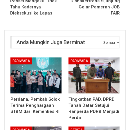
Pessel Mengaku Tidak
Disnakertrans Sijunjung
Tahu Kadernya
Gelar Pameran JOB
Dieksekusi ke Lapas
FAIR
Anda Mungkin Juga Berminat
Semua
PARIWARA
PARIWARA
Perdana, Pemkab Solok
Tingkatkan PAD, DPRD
Terima Penghargaan
Tanah Datar Setujui
STBM dari Kemenkes RI
Ranperda PDRB Menjadi
Perda
PARIWARA
BERITA