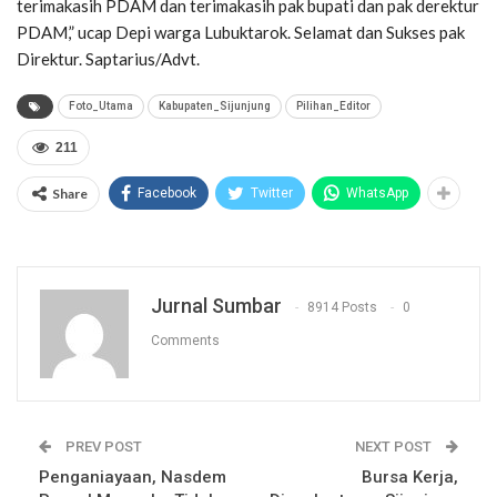
terimakasih PDAM dan terimakasih pak bupati dan pak derektur
PDAM,” ucap Depi warga Lubuktarok. Selamat dan Sukses pak
Direktur. Saptarius/Advt.
Foto_Utama
Kabupaten_Sijunjung
Pilihan_Editor
211
Share
Facebook
Twitter
WhatsApp
Jurnal Sumbar
8914 Posts
0
Comments
PREV POST
NEXT POST
Penganiayaan, Nasdem
Bursa Kerja,