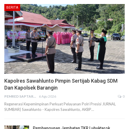
BERITA
Kapolres Sawahlunto Pimpin Sertijab Kabag SDM
Dan Kapolsek Barangin
PEMRED SAPTARIUS
6 Agu 2026
0
Regenerasi Kepemimpinan Perkuat Pelayanan Polri Presisi JURNAL
SUMBAR| Sawahlunto - Kapolres Sawahlunto, AKBP…
Pembangunan Jembatan TKR Lubuktarok