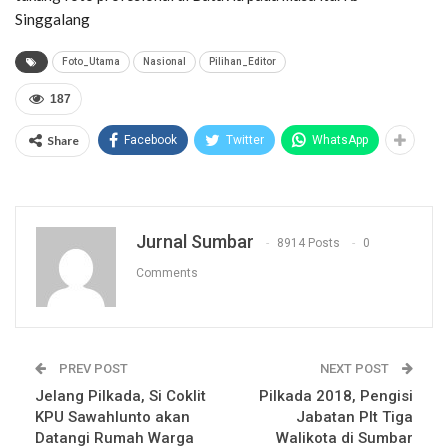
Singgalang
Foto_Utama
Nasional
Pilihan_Editor
187
Share
Facebook
Twitter
WhatsApp
Jurnal Sumbar
8914 Posts
0
Comments
PREV POST
NEXT POST
Jelang Pilkada, Si Coklit
Pilkada 2018, Pengisi
KPU Sawahlunto akan
Jabatan Plt Tiga
Datangi Rumah Warga
Walikota di Sumbar