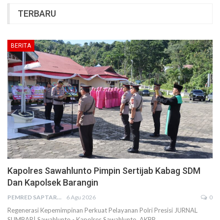
TERBARU
BERITA
Kapolres Sawahlunto Pimpin Sertijab Kabag SDM
Dan Kapolsek Barangin
PEMRED SAPTARIUS
6 Agu 2026
0
Regenerasi Kepemimpinan Perkuat Pelayanan Polri Presisi JURNAL
SUMBAR| Sawahlunto - Kapolres Sawahlunto, AKBP…