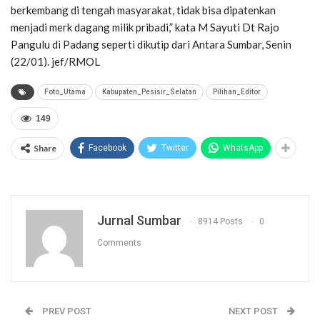
berkembang di tengah masyarakat, tidak bisa dipatenkan
menjadi merk dagang milik pribadi,” kata M Sayuti Dt Rajo
Pangulu di Padang seperti dikutip dari Antara Sumbar, Senin
(22/01). jef/RMOL
Foto_Utama
Kabupaten_Pesisir_Selatan
Pilihan_Editor
149
Share
Facebook
Twitter
WhatsApp
Jurnal Sumbar
8914 Posts
0
Comments
PREV POST
NEXT POST