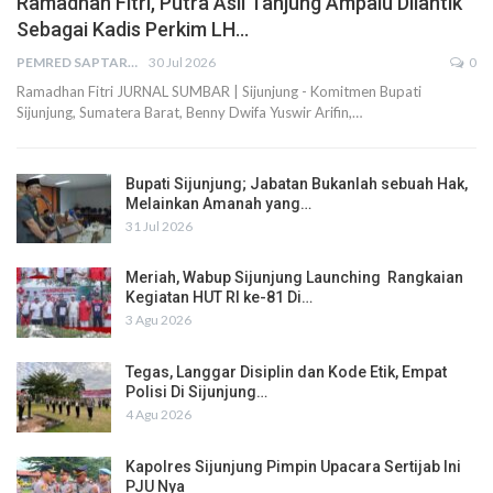
Ramadhan Fitri, Putra Asli Tanjung Ampalu Dilantik
Sebagai Kadis Perkim LH…
PEMRED SAPTARIUS
30 Jul 2026
0
Ramadhan Fitri JURNAL SUMBAR | Sijunjung - Komitmen Bupati
Sijunjung, Sumatera Barat, Benny Dwifa Yuswir Arifin,…
Bupati Sijunjung; Jabatan Bukanlah sebuah Hak,
Melainkan Amanah yang…
31 Jul 2026
Meriah, Wabup Sijunjung Launching Rangkaian
Kegiatan HUT RI ke-81 Di…
3 Agu 2026
Tegas, Langgar Disiplin dan Kode Etik, Empat
Polisi Di Sijunjung…
4 Agu 2026
Kapolres Sijunjung Pimpin Upacara Sertijab Ini
PJU Nya