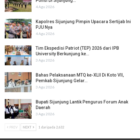
Polisi Di Sijunjung…
4 Agu 2026
Kapolres Sijunjung Pimpin Upacara Sertijab Ini
PJU Nya
4 Agu 2026
Tim Ekspedisi Patriot (TEP) 2026 dari IPB
University Berkunjung ke…
3 Agu 2026
Bahas Pelaksanaan MTQ ke-XLII Di Koto VII,
Pemkab Sijunjung Gelar…
3 Agu 2026
Bupati Sijunjung Lantik Pengurus Forum Anak
Daerah
3 Agu 2026
PREV
NEXT
1 daripada 2,632