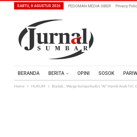
SABTU, 8 AGUSTUS 2026
PEDOMAN MEDIA SIBER
Privacy Poli
BERANDA
BERITA
OPINI
SOSOK
PARIW
Home
HUKUM
Biadab… Warga Sumpurkudus “Al” Hamili Anak Tiri, G