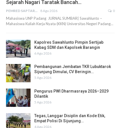
Sejarah Nagari Taratak Bancah…
PEMRED SAPTARIUS
8 Agu 2026
0
Mahasiswa UNP Padang JURNAL SUMBAR| Sawahlunto –
Mahasiswa Kuliah Kerja Nyata (KKN) Universitas Negeri Padang…
Kapolres Sawahlunto Pimpin Sertijab
Kabag SDM dan Kapolsek Barangin
6 Agu 2026
Pembangunan Jembatan TKR Lubuktarok
Sijunjung Dimulai, CV Beringin…
5 Agu 2026
Pengurus PWI Dharmasraya 2026–2029
Dilantik
5 Agu 2026
Tegas, Langgar Disiplin dan Kode Etik,
Empat Polisi Di Sijunjung…
4 Agu 2026