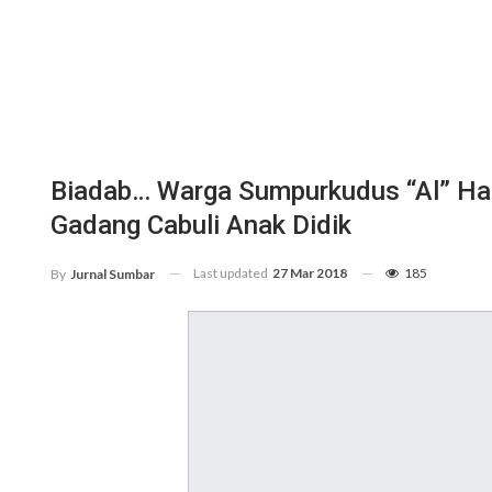
Biadab… Warga Sumpurkudus “Al” Hami
Gadang Cabuli Anak Didik
Last updated
27 Mar 2018
185
By
Jurnal Sumbar