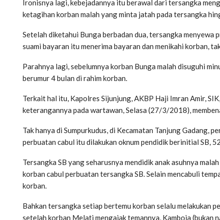
Ironisnya lagi, kebejadannya itu berawal dari tersangka me
ketagihan korban malah yang minta jatah pada tersangka hi
Setelah diketahui Bunga berbadan dua, tersangka menyewa pri
suami bayaran itu menerima bayaran dan menikahi korban, tak
Parahnya lagi, sebelumnya korban Bunga malah disuguhi min
berumur 4 bulan di rahim korban.
Terkait hal itu, Kapolres Sijunjung, AKBP Haji Imran Amir, 
keterangannya pada wartawan, Selasa (27/3/2018), memben
Tak hanya di Sumpurkudus, di Kecamatan Tanjung Gadang, per
perbuatan cabul itu dilakukan oknum pendidik berinitial SB, 5
Tersangka SB yang seharusnya mendidik anak asuhnya malah me
korban cabul perbuatan tersangka SB. Selain mencabuli tempa
korban.
Bahkan tersangka setiap bertemu korban selalu melakukan pe
setelah korban Melati mengajak temannya, Kamboja (bukan n