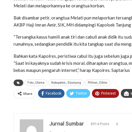
Melati dan melaporkannya ke orangtua korban.
Bak disambar petir, orangtua Melati pun melaporkan tersangka
AKBP Haji Imran Amir, SIK, MH didampingi Kapolsek Tanjung
“Tersangka kasus hamili anak tiri dan cabuli anak didik itu su
rumahnya, sedangkan pendidik itu kita tangkap saat dia menga
Bahkan kata Kapolres, peristiwa cabul itu juga sebelum juga 
“Saat ini kayaknya sudah krisis moral, diharapkan orangtua
bebas maupun pengaruh internet,” harap Kapolres. Saptarius
Foto_Utama
Kabupaten_Sijunjung
Pilihan_Editor
Share
Facebook
Twitter
Pinterest
Jurnal Sumbar
8914 Posts
0