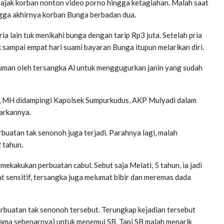
ngajak korban nonton video porno hingga ketagiahan. Malah saat
ngga akhirnya korban Bunga berbadan dua.
a lain tuk menikahi bunga dengan tarip Rp3 juta. Setelah pria
 sampai empat hari suami bayaran Bunga itupun melarikan diri.
uman oleh tersangka Al untuk menggugurkan janin yang sudah
SIK, MH didampingi Kapolsek Sumpurkudus, AKP Mulyadi dalam
arkannya.
buatan tak senonoh juga terjadi. Parahnya lagi, malah
2 tahun.
kakukan perbuatan cabul. Sebut saja Melati, 5 tahun, ia jadi
t sensitif, tersangka juga melumat bibir dan meremas dada
rbuatan tak senonoh tersebut. Terungkap kejadian tersebut
ama sebenarnya) untuk menemui SB. Tapi SB malah menarik