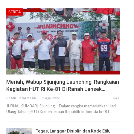
BERITA
Meriah, Wabup Sijunjung Launching Rangkaian
Kegiatan HUT RI Ke-81 Di Ranah Lansek…
PEMRED SAPTARIUS
3 Agu 2026
0
JURNAL SUMBAR| Sijunjung - Dalam rangka memeriahkan Hari
Ulang Tahun (HUT) Kemerdekaan Republik Indonesia ke-81…
Tegas, Langgar Disiplin dan Kode Etik,