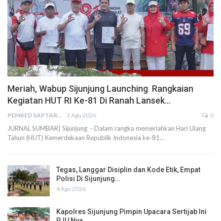
Meriah, Wabup Sijunjung Launching Rangkaian
Kegiatan HUT RI Ke-81 Di Ranah Lansek…
PEMRED SAPTARIUS
3 Agu 2026
0
JURNAL SUMBAR| Sijunjung - Dalam rangka memeriahkan Hari Ulang
Tahun (HUT) Kemerdekaan Republik Indonesia ke-81…
Tegas, Langgar Disiplin dan Kode Etik, Empat
Polisi Di Sijunjung…
4 Agu 2026
Kapolres Sijunjung Pimpin Upacara Sertijab Ini
PJU Nya