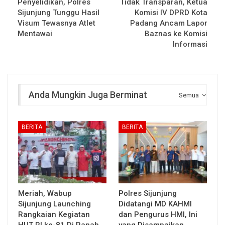
Penyelidikan, Polres
Tidak Transparan, Ketua
Sijunjung Tunggu Hasil
Komisi IV DPRD Kota
Visum Tewasnya Atlet
Padang Ancam Lapor
Mentawai
Baznas ke Komisi
Informasi
Anda Mungkin Juga Berminat
Semua
BERITA
BERITA
Meriah, Wabup
Polres Sijunjung
Sijunjung Launching
Didatangi MD KAHMI
Rangkaian Kegiatan
dan Pengurus HMI, Ini
HUT RI ke-81 Di Ranah
yang Disampaikan