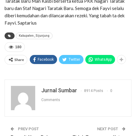
Taratak Baru Man Kasbi berserta ketua PKK Nagari Taratak
baru dan Staf Nagari Taratak Baru. Semoga dek Fayvi selalu
diberi kemudahan dan dilancarakan rezeki. Yang tabah ta dek
Fayvi. Saptarius
Kabupaten_Sijunjung
180
Share
Facebook
Twitter
WhatsApp
Jurnal Sumbar
8914 Posts
0
Comments
PREV POST
NEXT POST