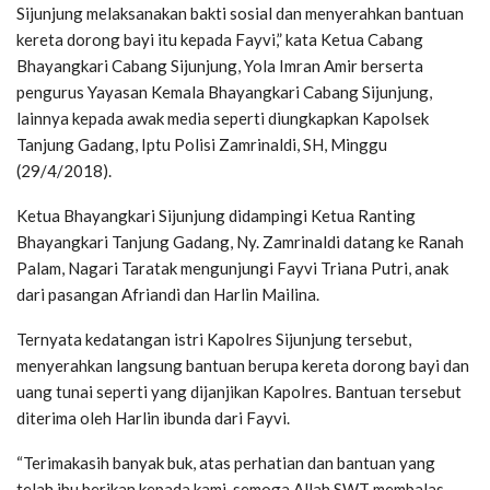
Sijunjung melaksanakan bakti sosial dan menyerahkan bantuan
kereta dorong bayi itu kepada Fayvi,” kata Ketua Cabang
Bhayangkari Cabang Sijunjung, Yola Imran Amir berserta
pengurus Yayasan Kemala Bhayangkari Cabang Sijunjung,
lainnya kepada awak media seperti diungkapkan Kapolsek
Tanjung Gadang, Iptu Polisi Zamrinaldi, SH, Minggu
(29/4/2018).
Ketua Bhayangkari Sijunjung didampingi Ketua Ranting
Bhayangkari Tanjung Gadang, Ny. Zamrinaldi datang ke Ranah
Palam, Nagari Taratak mengunjungi Fayvi Triana Putri, anak
dari pasangan Afriandi dan Harlin Mailina.
Ternyata kedatangan istri Kapolres Sijunjung tersebut,
menyerahkan langsung bantuan berupa kereta dorong bayi dan
uang tunai seperti yang dijanjikan Kapolres. Bantuan tersebut
diterima oleh Harlin ibunda dari Fayvi.
“Terimakasih banyak buk, atas perhatian dan bantuan yang
telah ibu berikan kepada kami, semoga Allah SWT membalas