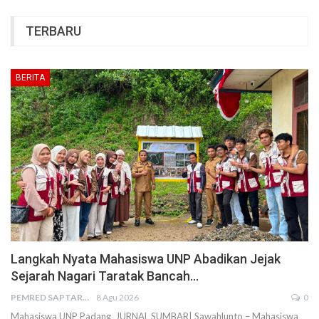
TERBARU
BERITA
Langkah Nyata Mahasiswa UNP Abadikan Jejak
Sejarah Nagari Taratak Bancah…
PEMRED SAPTARIUS
8 Agu 2026
0
Mahasiswa UNP Padang JURNAL SUMBAR| Sawahlunto – Mahasiswa