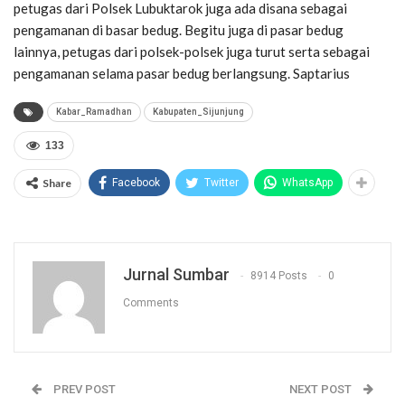
petugas dari Polsek Lubuktarok juga ada disana sebagai
pengamanan di basar bedug. Begitu juga di pasar bedug
lainnya, petugas dari polsek-polsek juga turut serta sebagai
pengamanan selama pasar bedug berlangsung. Saptarius
Kabar_Ramadhan
Kabupaten_Sijunjung
133
Share
Facebook
Twitter
WhatsApp
Jurnal Sumbar
8914 Posts
0
Comments
PREV POST
NEXT POST