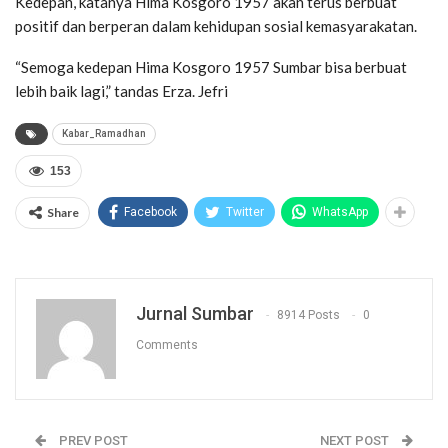
Kedepan, katanya Hima Kosgoro 1957 akan terus berbuat
positif dan berperan dalam kehidupan sosial kemasyarakatan.
“Semoga kedepan Hima Kosgoro 1957 Sumbar bisa berbuat
lebih baik lagi,” tandas Erza. Jefri
Kabar_Ramadhan
153
Share
Facebook
Twitter
WhatsApp
Jurnal Sumbar
8914 Posts
0
Comments
PREV POST
NEXT POST