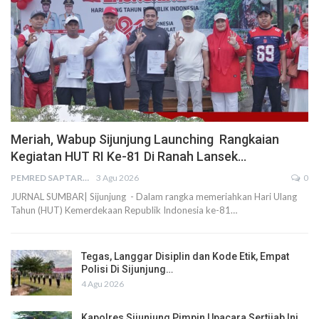
Meriah, Wabup Sijunjung Launching Rangkaian
Kegiatan HUT RI Ke-81 Di Ranah Lansek…
PEMRED SAPTARIUS
3 Agu 2026
0
JURNAL SUMBAR| Sijunjung - Dalam rangka memeriahkan Hari Ulang
Tahun (HUT) Kemerdekaan Republik Indonesia ke-81…
Tegas, Langgar Disiplin dan Kode Etik, Empat
Polisi Di Sijunjung…
4 Agu 2026
Kapolres Sijunjung Pimpin Upacara Sertijab Ini