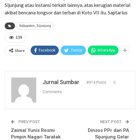
Sijunjung atau instansi terkait lainnya, atas kerugian material
akibat bencana longsor dan terban di Koto VII itu. Saptarius
Kabupaten_Sijunjung
139
Share
Facebook
Twitter
WhatsApp
Jurnal Sumbar
8914 Posts
0
Comments
PREV POST
NEXT POST
Zaimal Yunis Resmi
Dinsos PPr dan PA
Pimpin Nagari Taratak
Sijunjung Gelar