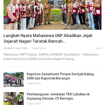
Langkah Nyata Mahasiswa UNP Abadikan Jejak
Sejarah Nagari Taratak Bancah…
PEMRED SAPTARIUS
8 Agu 2026
0
Mahasiswa UNP Padang JURNAL SUMBAR| Sawahlunto – Mahasiswa
Kuliah Kerja Nyata (KKN) Universitas Negeri Padang…
Kapolres Sawahlunto Pimpin Sertijab Kabag
SDM dan Kapolsek Barangin
6 Agu 2026
Pembangunan Jembatan TKR Lubuktarok
Sijunjung Dimulai, CV Beringin…
5 Agu 2026