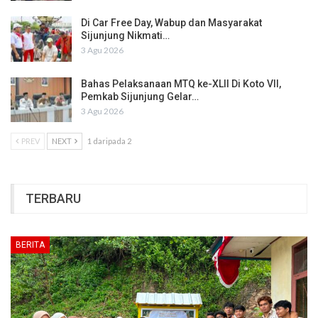
Di Car Free Day, Wabup dan Masyarakat
Sijunjung Nikmati…
3 Agu 2026
Bahas Pelaksanaan MTQ ke-XLII Di Koto VII,
Pemkab Sijunjung Gelar…
3 Agu 2026
PREV
NEXT
1 daripada 2
TERBARU
BERITA