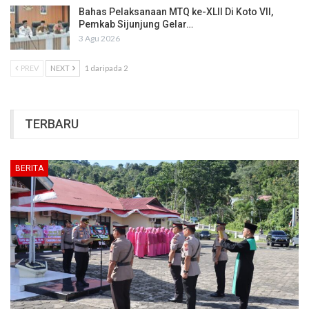
Bahas Pelaksanaan MTQ ke-XLII Di Koto VII,
Pemkab Sijunjung Gelar…
3 Agu 2026
PREV
NEXT
1 daripada 2
TERBARU
BERITA