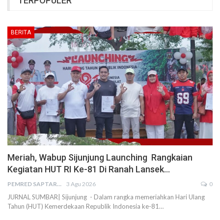
TERPOPULER
BERITA
Meriah, Wabup Sijunjung Launching Rangkaian
Kegiatan HUT RI Ke-81 Di Ranah Lansek…
PEMRED SAPTARIUS
3 Agu 2026
0
JURNAL SUMBAR| Sijunjung - Dalam rangka memeriahkan Hari Ulang
Tahun (HUT) Kemerdekaan Republik Indonesia ke-81…