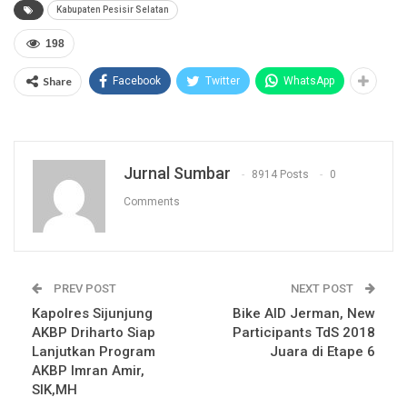
Kabupaten Pesisir Selatan
198
Share
Facebook
Twitter
WhatsApp
Jurnal Sumbar
8914 Posts
0
Comments
PREV POST
NEXT POST
Kapolres Sijunjung
Bike AID Jerman, New
AKBP Driharto Siap
Participants TdS 2018
Lanjutkan Program
Juara di Etape 6
AKBP Imran Amir,
SIK,MH