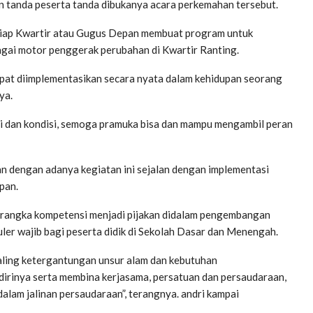
 tanda peserta tanda dibukanya acara perkemahan tersebut.
tiap Kwartir atau Gugus Depan membuat program untuk
gai motor penggerak perubahan di Kwartir Ranting.
pat diimplementasikan secara nyata dalam kehidupan seorang
ya.
si dan kondisi, semoga pramuka bisa dan mampu mengambil peran
n dengan adanya kegiatan ini sejalan dengan implementasi
pan.
kerangka kompetensi menjadi pijakan didalam pengembangan
ler wajib bagi peserta didik di Sekolah Dasar dan Menengah.
aling ketergantungan unsur alam dan kebutuhan
irinya serta membina kerjasama, persatuan dan persaudaraan,
alam jalinan persaudaraan”, terangnya. andri kampai