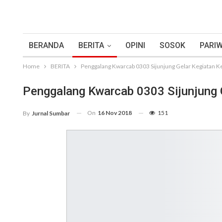
BERANDA
BERITA
OPINI
SOSOK
PARIW
Home
BERITA
Penggalang Kwarcab 0303 Sijunjung Gelar Kegiatan 
Penggalang Kwarcab 0303 Sijunjung 
On
16 Nov 2018
151
By
Jurnal Sumbar