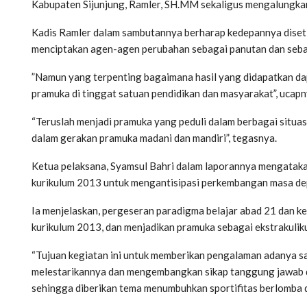
Kabupaten Sijunjung, Ramler, SH.MM sekaligus mengalungkan
Kadis Ramler dalam sambutannya berharap kedepannya dise
menciptakan agen-agen perubahan sebagai panutan dan seba
”Namun yang terpenting bagaimana hasil yang didapatkan da
pramuka di tinggat satuan pendidikan dan masyarakat”, ucapn
“Teruslah menjadi pramuka yang peduli dalam berbagai situa
dalam gerakan pramuka madani dan mandiri”, tegasnya.
Ketua pelaksana, Syamsul Bahri dalam laporannya mengataka
kurikulum 2013 untuk mengantisipasi perkembangan masa de
Ia menjelaskan, pergeseran paradigma belajar abad 21 dan 
kurikulum 2013, dan menjadikan pramuka sebagai ekstrakuliku
“Tujuan kegiatan ini untuk memberikan pengalaman adanya s
melestarikannya dan mengembangkan sikap tanggung jawab d
sehingga diberikan tema menumbuhkan sportifitas berlomba d