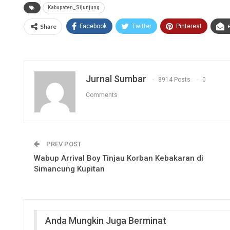
Kabupaten_Sijunjung
Share
Facebook
Twitter
Pinterest
Jurnal Sumbar
8914 Posts
0
Comments
PREV POST
Wabup Arrival Boy Tinjau Korban Kebakaran di
Simancung Kupitan
Anda Mungkin Juga Berminat