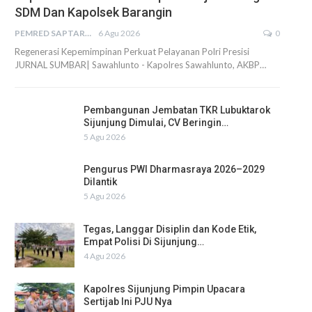
SDM Dan Kapolsek Barangin
PEMRED SAPTARIUS
6 Agu 2026
0
Regenerasi Kepemimpinan Perkuat Pelayanan Polri Presisi
JURNAL SUMBAR| Sawahlunto - Kapolres Sawahlunto, AKBP…
Pembangunan Jembatan TKR Lubuktarok
Sijunjung Dimulai, CV Beringin…
5 Agu 2026
Pengurus PWI Dharmasraya 2026–2029
Dilantik
5 Agu 2026
Tegas, Langgar Disiplin dan Kode Etik,
Empat Polisi Di Sijunjung…
4 Agu 2026
Kapolres Sijunjung Pimpin Upacara
Sertijab Ini PJU Nya