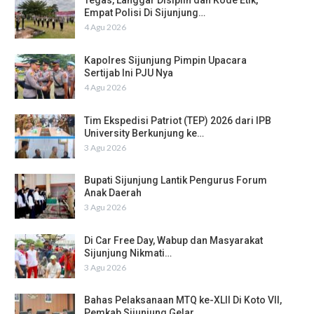
Tegas, Langgar Disiplin dan Kode Etik,
Empat Polisi Di Sijunjung…
4 Agu 2026
Kapolres Sijunjung Pimpin Upacara
Sertijab Ini PJU Nya
4 Agu 2026
Tim Ekspedisi Patriot (TEP) 2026 dari IPB
University Berkunjung ke…
3 Agu 2026
Bupati Sijunjung Lantik Pengurus Forum
Anak Daerah
3 Agu 2026
Di Car Free Day, Wabup dan Masyarakat
Sijunjung Nikmati…
3 Agu 2026
Bahas Pelaksanaan MTQ ke-XLII Di Koto VII,
Pemkab Sijunjung Gelar…