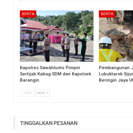
BERITA
BERITA
Kapolres Sawahlunto Pimpin
Pembangunan 
Sertijab Kabag SDM dan Kapolsek
Lubuktarok Siju
Barangin
Beringin Jaya 
PREV
NEXT
TINGGALKAN PESANAN