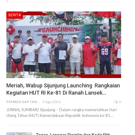
BERITA
Meriah, Wabup Sijunjung Launching Rangkaian
Kegiatan HUT RI Ke-81 Di Ranah Lansek…
PEMRED SAPTARIUS
3 Agu 2026
0
JURNAL SUMBAR| Sijunjung - Dalam rangka memeriahkan Hari
Ulang Tahun (HUT) Kemerdekaan Republik Indonesia ke-81…