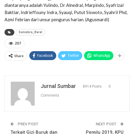
diantaranya adalah Yulindo, Dr Alnedral, Marpindo, Syafrizal
Baktiar, Indrieffouny Indra, Syauqi, Putut Siswoto, Syahril Phd,
Azmi Febrian dari unsur pengurus harian. (Agusmardi)
Sumatera_Barat
207
Share
Facebook
Twitter
WhatsApp
Jurnal Sumbar
8914 Posts
0
Comments
PREV POST
NEXT POST
Terkait Gizi Buruk dan
Pemilu 2019, KPU