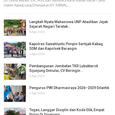
Dr. Dhifla Wiyani, S.H., M.H.,dari Sumatera Barat masuk daftar Calon
Hakim Agung yang Ditetapkan KY JURNAL…
Langkah Nyata Mahasiswa UNP Abadikan Jejak
Sejarah Nagari Taratak…
8 Agu 2026
Kapolres Sawahlunto Pimpin Sertijab Kabag
SDM dan Kapolsek Barangin
6 Agu 2026
Pembangunan Jembatan TKR Lubuktarok
Sijunjung Dimulai, CV Beringin…
5 Agu 2026
Pengurus PWI Dharmasraya 2026–2029 Dilantik
5 Agu 2026
Tegas, Langgar Disiplin dan Kode Etik, Empat
Polisi Di Sijunjung…