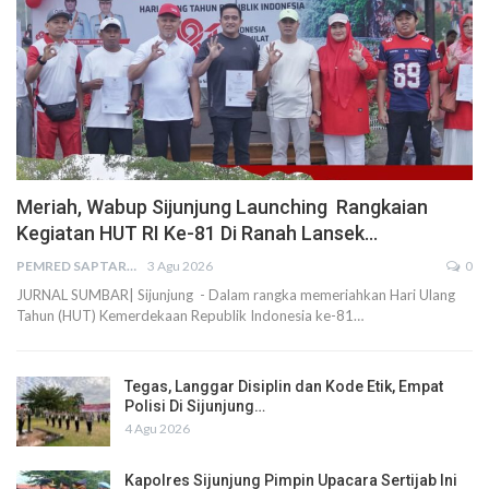
Meriah, Wabup Sijunjung Launching Rangkaian
Kegiatan HUT RI Ke-81 Di Ranah Lansek…
PEMRED SAPTARIUS
3 Agu 2026
0
JURNAL SUMBAR| Sijunjung - Dalam rangka memeriahkan Hari Ulang
Tahun (HUT) Kemerdekaan Republik Indonesia ke-81…
Tegas, Langgar Disiplin dan Kode Etik, Empat
Polisi Di Sijunjung…
4 Agu 2026
Kapolres Sijunjung Pimpin Upacara Sertijab Ini