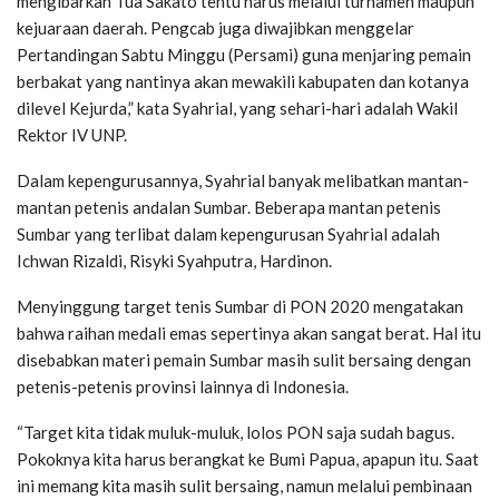
mengibarkan Tua Sakato tentu harus melalui turnamen maupun
kejuaraan daerah. Pengcab juga diwajibkan menggelar
Pertandingan Sabtu Minggu (Persami) guna menjaring pemain
berbakat yang nantinya akan mewakili kabupaten dan kotanya
dilevel Kejurda,” kata Syahrial, yang sehari-hari adalah Wakil
Rektor IV UNP.
Dalam kepengurusannya, Syahrial banyak melibatkan mantan-
mantan petenis andalan Sumbar. Beberapa mantan petenis
Sumbar yang terlibat dalam kepengurusan Syahrial adalah
Ichwan Rizaldi, Risyki Syahputra, Hardinon.
Menyinggung target tenis Sumbar di PON 2020 mengatakan
bahwa raihan medali emas sepertinya akan sangat berat. Hal itu
disebabkan materi pemain Sumbar masih sulit bersaing dengan
petenis-petenis provinsi lainnya di Indonesia.
“Target kita tidak muluk-muluk, lolos PON saja sudah bagus.
Pokoknya kita harus berangkat ke Bumi Papua, apapun itu. Saat
ini memang kita masih sulit bersaing, namun melalui pembinaan