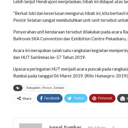
Lebih lanjut Hendrajoni menjelaskan, hibah ini didapat atas 
“Berkat lobi dan keseriusan mengurus hibah ini, kita berhas
Pesisir Selatan sangat membutuhkan unit-unit tersebut untu
Penyerahan unit kendaraan tersebut dilakukan pada acara Ra
Ballroom SKA Convention dan Exhibition Centre Pekanbaru, 
Acara ini merupakan salah satu rangkaian kegiatan memper
dan HUT Sanlinmas ke-57 Tahun 2019.
Upacara peringatan HUT menjadi acara puncak pada rangkaian
Rumbai pada tanggal 06 Maret 2019. (Rilis Humaspro-2019)
Kabupaten_Pesisir_Selatan
Share
Facebook
Twitter
Pinterest
Jurnal Sumbar