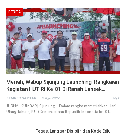
BERITA
Meriah, Wabup Sijunjung Launching Rangkaian
Kegiatan HUT RI Ke-81 Di Ranah Lansek…
PEMRED SAPTARIUS
3 Agu 2026
0
JURNAL SUMBAR| Sijunjung - Dalam rangka memeriahkan Hari
Ulang Tahun (HUT) Kemerdekaan Republik Indonesia ke-81…
Tegas, Langgar Disiplin dan Kode Etik,