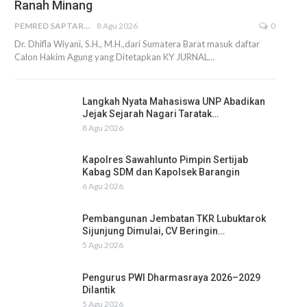
Ranah Minang
PEMRED SAPTARIUS
8 Agu 2026
0
Dr. Dhifla Wiyani, S.H., M.H.,dari Sumatera Barat masuk daftar
Calon Hakim Agung yang Ditetapkan KY JURNAL…
Langkah Nyata Mahasiswa UNP Abadikan
Jejak Sejarah Nagari Taratak…
8 Agu 2026
Kapolres Sawahlunto Pimpin Sertijab
Kabag SDM dan Kapolsek Barangin
6 Agu 2026
Pembangunan Jembatan TKR Lubuktarok
Sijunjung Dimulai, CV Beringin…
5 Agu 2026
Pengurus PWI Dharmasraya 2026–2029
Dilantik
5 Agu 2026