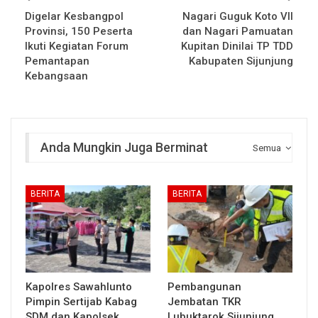
Digelar Kesbangpol
Nagari Guguk Koto VII
Provinsi, 150 Peserta
dan Nagari Pamuatan
Ikuti Kegiatan Forum
Kupitan Dinilai TP TDD
Pemantapan
Kabupaten Sijunjung
Kebangsaan
Anda Mungkin Juga Berminat
Semua
BERITA
BERITA
Kapolres Sawahlunto
Pembangunan
Pimpin Sertijab Kabag
Jembatan TKR
SDM dan Kapolsek
Lubuktarok Sijunjung