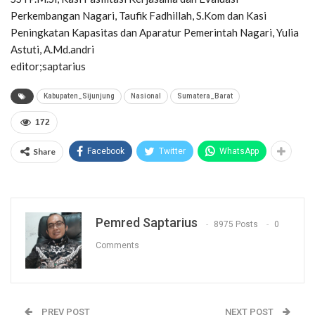
Perkembangan Nagari, Taufik Fadhillah, S.Kom dan Kasi
Peningkatan Kapasitas dan Aparatur Pemerintah Nagari, Yulia
Astuti, A.Md.andri
editor;saptarius
Kabupaten_Sijunjung
Nasional
Sumatera_Barat
172
Share
Facebook
Twitter
WhatsApp
Pemred Saptarius
8975 Posts
0
Comments
PREV POST
NEXT POST