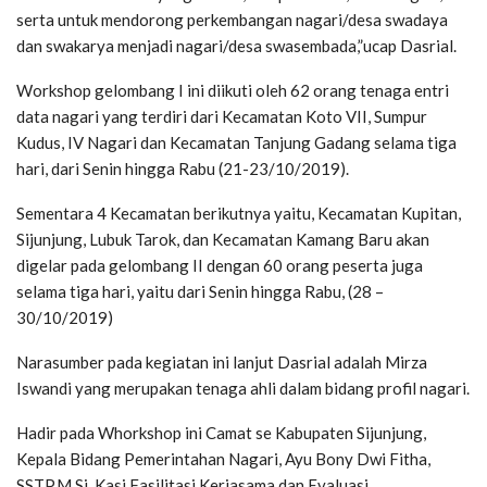
serta untuk mendorong perkembangan nagari/desa swadaya
dan swakarya menjadi nagari/desa swasembada,”ucap Dasrial.
Workshop gelombang I ini diikuti oleh 62 orang tenaga entri
data nagari yang terdiri dari Kecamatan Koto VII, Sumpur
Kudus, IV Nagari dan Kecamatan Tanjung Gadang selama tiga
hari, dari Senin hingga Rabu (21-23/10/2019).
Sementara 4 Kecamatan berikutnya yaitu, Kecamatan Kupitan,
Sijunjung, Lubuk Tarok, dan Kecamatan Kamang Baru akan
digelar pada gelombang II dengan 60 orang peserta juga
selama tiga hari, yaitu dari Senin hingga Rabu, (28 –
30/10/2019)
Narasumber pada kegiatan ini lanjut Dasrial adalah Mirza
Iswandi yang merupakan tenaga ahli dalam bidang profil nagari.
Hadir pada Whorkshop ini Camat se Kabupaten Sijunjung,
Kepala Bidang Pemerintahan Nagari, Ayu Bony Dwi Fitha,
SSTP.M.Si, Kasi Fasilitasi Kerjasama dan Evaluasi