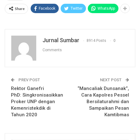
Share
Facebook
Twitter
WhatsApp
Jurnal Sumbar
8914 Posts
0
Comments
PREV POST
NEXT POST
Rektor Ganefri
“Mancaliak Dunsanak”,
PhD: Singkronisasikkan
Cara Kapolres Pessel
Proker UNP dengan
Bersilaturahmi dan
Kemenristekdik di
Sampaikan Pesan
Tahun 2020
Kamtibmas