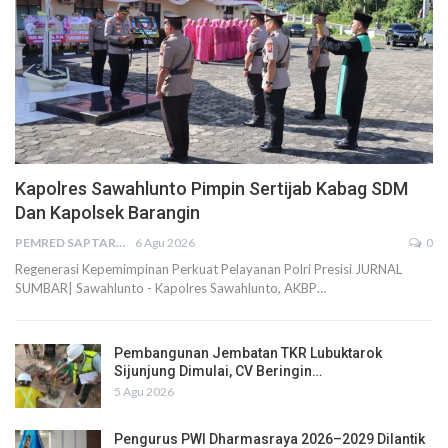
Kapolres Sawahlunto Pimpin Sertijab Kabag SDM
Dan Kapolsek Barangin
PEMRED SAPTARIUS
6 Agu 2026
0
Regenerasi Kepemimpinan Perkuat Pelayanan Polri Presisi JURNAL
SUMBAR| Sawahlunto - Kapolres Sawahlunto, AKBP…
Pembangunan Jembatan TKR Lubuktarok
Sijunjung Dimulai, CV Beringin…
5 Agu 2026
Pengurus PWI Dharmasraya 2026–2029 Dilantik