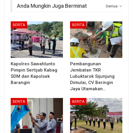
Anda Mungkin Juga Berminat
Semua
BERITA
BERITA
Kapolres Sawahlunto
Pembangunan
Pimpin Sertijab Kabag
Jembatan TKR
SDM dan Kapolsek
Lubuktarok Sijunjung
Barangin
Dimulai, CV Beringin
Jaya Utamakan…
BERITA
BERITA