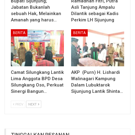
Bupati Sijunjung;
Ramadhan Fitri, Putra
Jabatan Bukanlah
Asli Tanjung Ampalu
sebuah Hak, Melainkan
Dilantik sebagai Kadis
Amanah yang harus…
Perkim LH Sijunjung
BERITA
BERITA
Camat Silungkang Lantik
AKP (Purn) H. Lishardi
Lima Anggota BPD Desa
Walinagari Kampung
Silungkang Oso, Perkuat
Dalam Lubuktarok
Sinergi Bangun…
Sijunjung Lantik Shinta…
PREV
NEXT
TINGGALKAN PESANAN