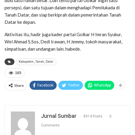
dulu satu rumah besar. Dan tentu partai Golkar ingin satu
persepsi, dan satu tujuan dalam menghadapi Pemilukada di
Tanah Datar, dan siap berkiprah dalam pemerintahan Tanah
Datar ke depan.
Aktivitas itu, hadir juga kader partai Golkar H Imran Syukur,
Wel Ahmad S.Sos, Dedi Irawan, H Jemmy, tokoh masyarakat,
simpatisan, dan undangan lain. habede.
Kabupaten_Tanah_Datar
165
Share
Facebook
Twitter
WhatsApp
Jurnal Sumbar
8914 Posts
0
Comments