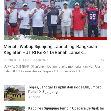
Meriah, Wabup Sijunjung Launching Rangkaian
Kegiatan HUT RI Ke-81 Di Ranah Lansek…
PEMRED SAPTARIUS
3 Agu 2026
0
JURNAL SUMBAR| Sijunjung - Dalam rangka memeriahkan Hari Ulang
Tahun (HUT) Kemerdekaan Republik Indonesia ke-81…
Tegas, Langgar Disiplin dan Kode Etik, Empat
Polisi Di Sijunjung…
4 Agu 2026
Kapolres Sijunjung Pimpin Upacara Sertijab Ini