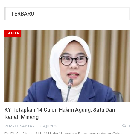
TERBARU
BERITA
KY Tetapkan 14 Calon Hakim Agung, Satu Dari
Ranah Minang
PEMRED SAPTARIUS
8 Agu 2026
0
Dr. Dhifla Wiyani, S.H., M.H.,dari Sumatera Barat masuk daftar Calon