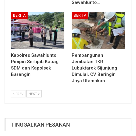
Sawahlunto…
BERITA
BERITA
Kapolres Sawahlunto
Pembangunan
Pimpin Sertijab Kabag
Jembatan TKR
SDM dan Kapolsek
Lubuktarok Sijunjung
Barangin
Dimulai, CV Beringin
Jaya Utamakan…
PREV
NEXT
TINGGALKAN PESANAN