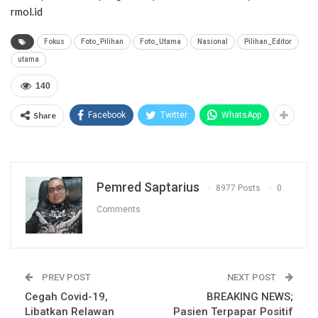
rmol.id
Fokus
Foto_Pilihan
Foto_Utama
Nasional
Pilihan_Editor
utama
140
Share
Facebook
Twitter
WhatsApp
Pemred Saptarius
8977 Posts
0
Comments
PREV POST
NEXT POST
Cegah Covid-19,
BREAKING NEWS;
Libatkan Relawan
Pasien Terpapar Positif