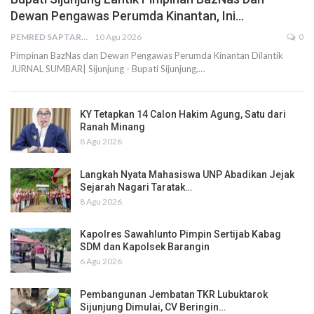
Dewan Pengawas Perumda Kinantan, Ini…
PEMRED SAPTARIUS
10 Agu 2026
0
Pimpinan BazNas dan Dewan Pengawas Perumda Kinantan Dilantik
JURNAL SUMBAR| Sijunjung - Bupati Sijunjung,…
KY Tetapkan 14 Calon Hakim Agung, Satu dari
Ranah Minang
8 Agu 2026
Langkah Nyata Mahasiswa UNP Abadikan Jejak
Sejarah Nagari Taratak…
8 Agu 2026
Kapolres Sawahlunto Pimpin Sertijab Kabag
SDM dan Kapolsek Barangin
6 Agu 2026
Pembangunan Jembatan TKR Lubuktarok
Sijunjung Dimulai, CV Beringin…