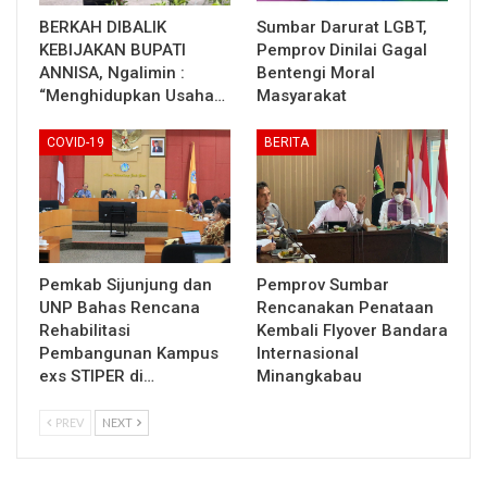
BERKAH DIBALIK
Sumbar Darurat LGBT,
KEBIJAKAN BUPATI
Pemprov Dinilai Gagal
ANNISA, Ngalimin :
Bentengi Moral
“Menghidupkan Usaha…
Masyarakat
COVID-19
BERITA
Pemkab Sijunjung dan
Pemprov Sumbar
UNP Bahas Rencana
Rencanakan Penataan
Rehabilitasi
Kembali Flyover Bandara
Pembangunan Kampus
Internasional
exs STIPER di…
Minangkabau
PREV
NEXT