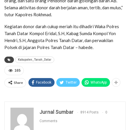
orang, dan satu orang Pendonor darah golongan darah AB. ”
Selama aktivitas donor darah berjalan aman, tertib, dan mulus,”
tutur Kapolres Rokhmad.
Kegiatan donor darah cukup meriah itu dihadiri Waka Polres
Tanah Datar Kompol Eridal, S.H, Kabag Sumda Kompol Yon
Hendri, S.H, Anggota Polres Tanah Datar, dan perwakilan
Polsek di jajaran Polres Tanah Datar – habede.
Kabupaten_Tanah_Datar
165
Share
Facebook
Twitter
WhatsApp
Jurnal Sumbar
8914 Posts
0
Comments