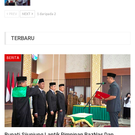
PREV
NEXT
1 daripada 2
TERBARU
BERITA
Bupati Sijunjung Lantik Pimpinan BazNas Dan