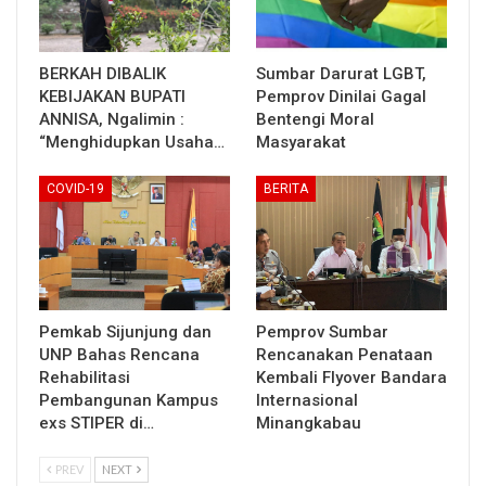
BERKAH DIBALIK
Sumbar Darurat LGBT,
KEBIJAKAN BUPATI
Pemprov Dinilai Gagal
ANNISA, Ngalimin :
Bentengi Moral
“Menghidupkan Usaha…
Masyarakat
COVID-19
BERITA
Pemkab Sijunjung dan
Pemprov Sumbar
UNP Bahas Rencana
Rencanakan Penataan
Rehabilitasi
Kembali Flyover Bandara
Pembangunan Kampus
Internasional
exs STIPER di…
Minangkabau
PREV
NEXT