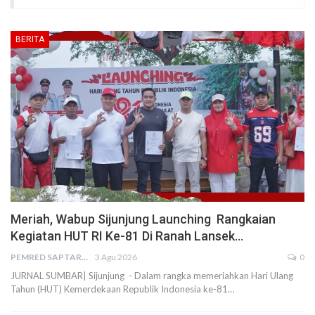
BERITA
Meriah, Wabup Sijunjung Launching Rangkaian
Kegiatan HUT RI Ke-81 Di Ranah Lansek…
PEMRED SAPTARIUS
3 Agu 2026
0
JURNAL SUMBAR| Sijunjung - Dalam rangka memeriahkan Hari Ulang
Tahun (HUT) Kemerdekaan Republik Indonesia ke-81…