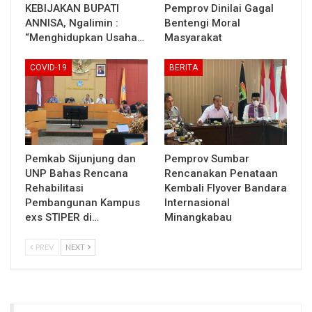
KEBIJAKAN BUPATI
Pemprov Dinilai Gagal
ANNISA, Ngalimin :
Bentengi Moral
“Menghidupkan Usaha…
Masyarakat
COVID-19
BERITA
Pemkab Sijunjung dan
Pemprov Sumbar
UNP Bahas Rencana
Rencanakan Penataan
Rehabilitasi
Kembali Flyover Bandara
Pembangunan Kampus
Internasional
exs STIPER di…
Minangkabau
PREV
NEXT