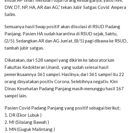
inisial AP telah menulari tujuh orang keluarganya, yaitu NW,
DW, DT, NP, HA, AR dan AG,” tekan Jubir Satgas Covid Ampera
Salim.
Semuanya hasil Swap positif akan diisolasi di RSUD Padang
Panjang. Pasien HA sudah karantina di RSUD sejak, Sabtu,
(2/5). Sedangkan AR dan AG Jum’at, (8/5) pagi dibawa ke RSUD,
tambah jubir satgas.
Dikatakan, dari 528 sampel yang dikirim ke laboratorium
Fakultas Kedokteran Unand, yang sudah selesai hasil
pemeriksaannya 361 sampel. Hasilnya, dari 361 sampel itu 22
orang dinyatakan positiv Corona. Selebihnya negativ. Kini
Dinas Kesehatan Padang Panjang masih menunggu hasil 167
sampel lain.
Pasien Covid Padang Panjang yang positif sebagai berikut;
1. DR (Ekor Lubuk )
2. MI (Silaiang Bawah )
3. MN (Guguk Malintang )