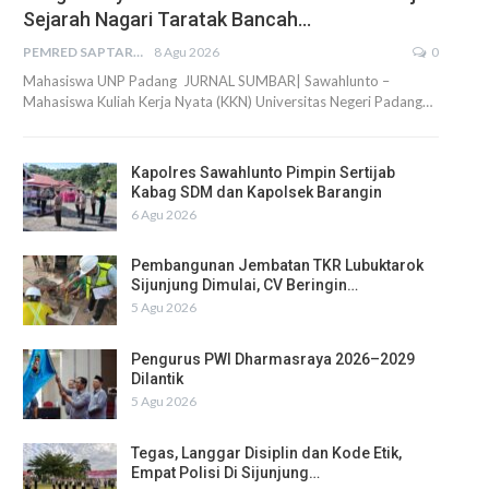
Sejarah Nagari Taratak Bancah…
PEMRED SAPTARIUS
8 Agu 2026
0
Mahasiswa UNP Padang JURNAL SUMBAR| Sawahlunto –
Mahasiswa Kuliah Kerja Nyata (KKN) Universitas Negeri Padang…
Kapolres Sawahlunto Pimpin Sertijab
Kabag SDM dan Kapolsek Barangin
6 Agu 2026
Pembangunan Jembatan TKR Lubuktarok
Sijunjung Dimulai, CV Beringin…
5 Agu 2026
Pengurus PWI Dharmasraya 2026–2029
Dilantik
5 Agu 2026
Tegas, Langgar Disiplin dan Kode Etik,
Empat Polisi Di Sijunjung…