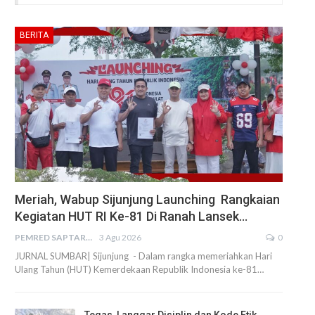
BERITA
Meriah, Wabup Sijunjung Launching Rangkaian
Kegiatan HUT RI Ke-81 Di Ranah Lansek…
PEMRED SAPTARIUS
3 Agu 2026
0
JURNAL SUMBAR| Sijunjung - Dalam rangka memeriahkan Hari
Ulang Tahun (HUT) Kemerdekaan Republik Indonesia ke-81…