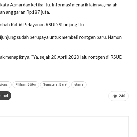
”kata Azmardan ketika itu. Informasi menarik lainnya, malah
kan anggaran Rp187 juta.
tambah Kabid Pelayanan RSUD Sijunjung itu.
ijunjung sudah berupaya untuk membeli rontgen baru. Namun
k menapiknya. “Ya, sejak 20 April 2020 lalu rontgen di RSUD
sional
Pilihan_Editor
Sumatera_Barat
utama
e-mel
240