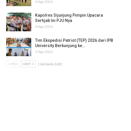
4 Agu 2026
Kapolres Sijunjung Pimpin Upacara
Sertijab Ini PJU Nya
4 Agu 2026
Tim Ekspedisi Patriot (TEP) 2026 dari IPB
University Berkunjung ke…
3 Agu 2026
PREV
NEXT
1 daripada 2,632