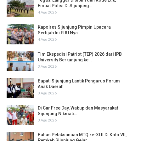
Tegas, Langgar Disiplin dan Kode Etik,
Empat Polisi Di Sijunjung…
4 Agu 2026
Kapolres Sijunjung Pimpin Upacara
Sertijab Ini PJU Nya
4 Agu 2026
Tim Ekspedisi Patriot (TEP) 2026 dari IPB
University Berkunjung ke…
3 Agu 2026
Bupati Sijunjung Lantik Pengurus Forum
Anak Daerah
3 Agu 2026
Di Car Free Day, Wabup dan Masyarakat
Sijunjung Nikmati…
3 Agu 2026
Bahas Pelaksanaan MTQ ke-XLII Di Koto VII,
Pemkab Sijunjung Gelar…