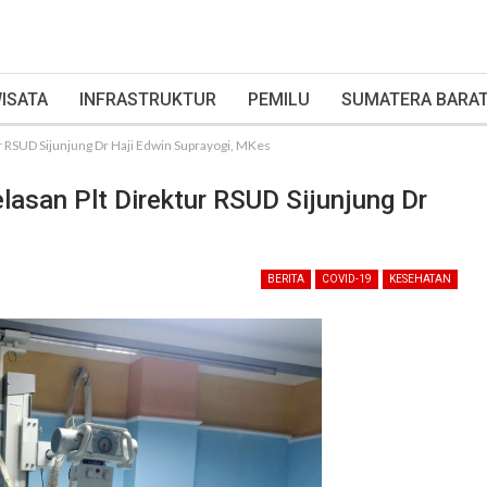
ISATA
INFRASTRUKTUR
PEMILU
SUMATERA BARA
ur RSUD Sijunjung Dr Haji Edwin Suprayogi, MKes
elasan Plt Direktur RSUD Sijunjung Dr
BERITA
COVID-19
KESEHATAN