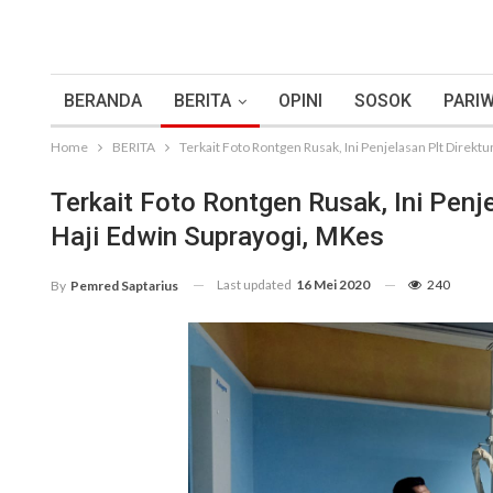
BERANDA
BERITA
OPINI
SOSOK
PARIW
Home
BERITA
Terkait Foto Rontgen Rusak, Ini Penjelasan Plt Direkt
Terkait Foto Rontgen Rusak, Ini Penj
Haji Edwin Suprayogi, MKes
Last updated
16 Mei 2020
240
By
Pemred Saptarius