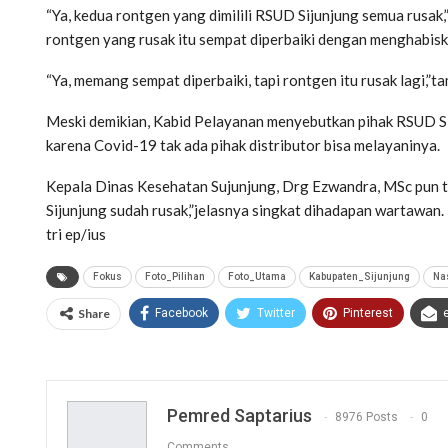
“Ya, kedua rontgen yang dimilili RSUD Sijunjung semua rusak,
rontgen yang rusak itu sempat diperbaiki dengan menghabis
“Ya, memang sempat diperbaiki, tapi rontgen itu rusak lagi,”
Meski demikian, Kabid Pelayanan menyebutkan pihak RSUD S
karena Covid-19 tak ada pihak distributor bisa melayaninya.
Kepala Dinas Kesehatan Sujunjung, Drg Ezwandra, MSc pun ta
Sijunjung sudah rusak,”jelasnya singkat dihadapan wartawan.
tri ep/ius
Fokus
Foto_Pilihan
Foto_Utama
Kabupaten_Sijunjung
Na
Share
Facebook
Twitter
Pinterest
Pemred Saptarius
8976 Posts
0
Comments