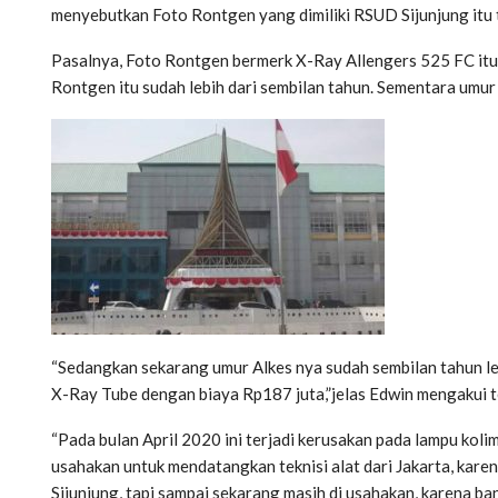
menyebutkan Foto Rontgen yang dimiliki RSUD Sijunjung itu ti
Pasalnya, Foto Rontgen bermerk X-Ray Allengers 525 FC itu 
Rontgen itu sudah lebih dari sembilan tahun. Sementara umur e
“Sedangkan sekarang umur Alkes nya sudah sembilan tahun le
X-Ray Tube dengan biaya Rp187 juta,”jelas Edwin mengakui t
“Pada bulan April 2020 ini terjadi kerusakan pada lampu kol
usahakan untuk mendatangkan teknisi alat dari Jakarta, karen
Sijunjung, tapi sampai sekarang masih di usahakan, karena ba