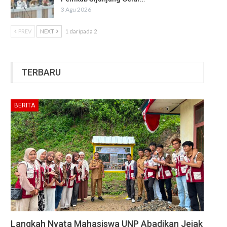
3 Agu 2026
PREV
NEXT
1 daripada 2
TERBARU
BERITA
Langkah Nyata Mahasiswa UNP Abadikan Jejak