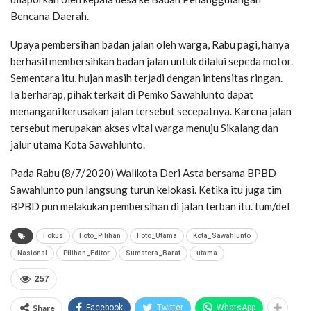
Bencana Daerah.
Upaya pembersihan badan jalan oleh warga, Rabu pagi, hanya
berhasil membersihkan badan jalan untuk dilalui sepeda motor.
Sementara itu, hujan masih terjadi dengan intensitas ringan.
Ia berharap, pihak terkait di Pemko Sawahlunto dapat
menangani kerusakan jalan tersebut secepatnya. Karena jalan
tersebut merupakan akses vital warga menuju Sikalang dan
jalur utama Kota Sawahlunto.
Pada Rabu (8/7/2020) Walikota Deri Asta bersama BPBD
Sawahlunto pun langsung turun kelokasi. Ketika itu juga tim
BPBD pun melakukan pembersihan di jalan terban itu. tum/del
Fokus
Foto_Pilihan
Foto_Utama
Kota_Sawahlunto
Nasional
Pilihan_Editor
Sumatera_Barat
utama
257
Share
Facebook
Twitter
WhatsApp