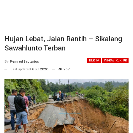
Hujan Lebat, Jalan Rantih – Sikalang
Sawahlunto Terban
BERITA
INFRASTRUKTUR
By
Pemred Saptarius
Last updated
8 Jul 2020
257