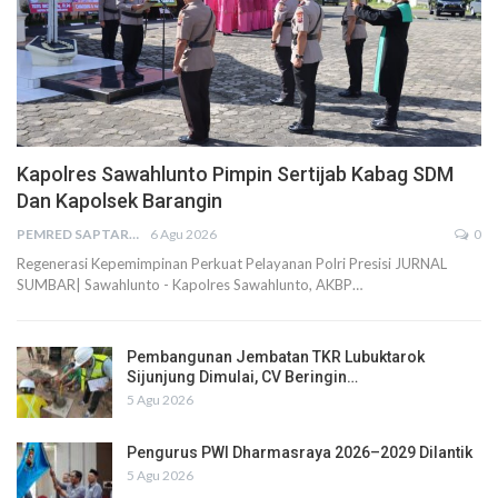
Kapolres Sawahlunto Pimpin Sertijab Kabag SDM
Dan Kapolsek Barangin
PEMRED SAPTARIUS
6 Agu 2026
0
Regenerasi Kepemimpinan Perkuat Pelayanan Polri Presisi JURNAL
SUMBAR| Sawahlunto - Kapolres Sawahlunto, AKBP…
Pembangunan Jembatan TKR Lubuktarok
Sijunjung Dimulai, CV Beringin…
5 Agu 2026
Pengurus PWI Dharmasraya 2026–2029 Dilantik
5 Agu 2026