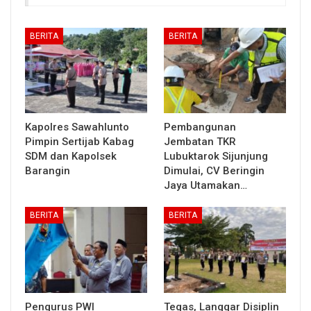
BERITA
BERITA
Kapolres Sawahlunto
Pembangunan
Pimpin Sertijab Kabag
Jembatan TKR
SDM dan Kapolsek
Lubuktarok Sijunjung
Barangin
Dimulai, CV Beringin
Jaya Utamakan…
BERITA
BERITA
Pengurus PWI
Tegas, Langgar Disiplin