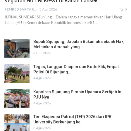
Kegiatan HUT RI Ke-81 Di Ranah Lansek…
PEMRED SAPTARIUS
3 Agu 2026
0
JURNAL SUMBAR| Sijunjung - Dalam rangka memeriahkan Hari Ulang
Tahun (HUT) Kemerdekaan Republik Indonesia ke-81…
Bupati Sijunjung; Jabatan Bukanlah sebuah Hak,
Melainkan Amanah yang…
31 Jul 2026
Tegas, Langgar Disiplin dan Kode Etik, Empat
Polisi Di Sijunjung…
4 Agu 2026
Kapolres Sijunjung Pimpin Upacara Sertijab Ini
PJU Nya
4 Agu 2026
Tim Ekspedisi Patriot (TEP) 2026 dari IPB
University Berkunjung ke…
3 Agu 2026