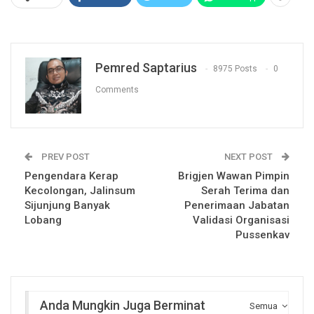
Pemred Saptarius
8975 Posts
0
Comments
PREV POST
NEXT POST
Pengendara Kerap
Brigjen Wawan Pimpin
Kecolongan, Jalinsum
Serah Terima dan
Sijunjung Banyak
Penerimaan Jabatan
Lobang
Validasi Organisasi
Pussenkav
Anda Mungkin Juga Berminat
Semua