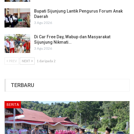
Bupati Sijunjung Lantik Pengurus Forum Anak
Daerah
3 Agu 2026
Di Car Free Day, Wabup dan Masyarakat
Sijunjung Nikmati…
3 Agu 2026
PREV
NEXT
1 daripada 2
TERBARU
BERITA