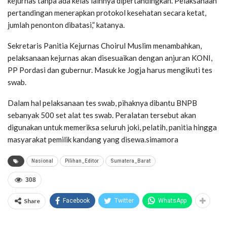
kejurnas tanpa ada kelas lainnya dipertandingkan. Pelaksanaan
pertandingan menerapkan protokol kesehatan secara ketat,
jumlah penonton dibatasi,” katanya.
Sekretaris Panitia Kejurnas Choirul Muslim menambahkan,
pelaksanaan kejurnas akan disesuaikan dengan anjuran KONI,
PP Pordasi dan gubernur. Masuk ke Jogja harus mengikuti tes
swab.
Dalam hal pelaksanaan tes swab, pihaknya dibantu BNPB
sebanyak 500 set alat tes swab. Peralatan tersebut akan
digunakan untuk memeriksa seluruh joki, pelatih, panitia hingga
masyarakat pemilik kandang yang disewa.simamora
Nasional
Pilihan_Editor
Sumatera_Barat
308
Share
Facebook
Twitter
WhatsApp