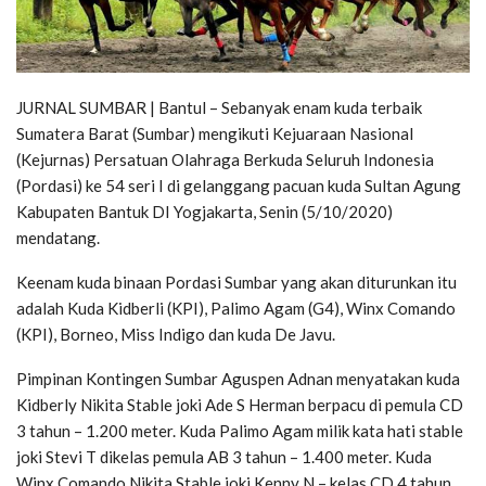
JURNAL SUMBAR | Bantul – Sebanyak enam kuda terbaik
Sumatera Barat (Sumbar) mengikuti Kejuaraan Nasional
(Kejurnas) Persatuan Olahraga Berkuda Seluruh Indonesia
(Pordasi) ke 54 seri I di gelanggang pacuan kuda Sultan Agung
Kabupaten Bantuk DI Yogjakarta, Senin (5/10/2020)
mendatang.
Keenam kuda binaan Pordasi Sumbar yang akan diturunkan itu
adalah Kuda Kidberli (KPI), Palimo Agam (G4), Winx Comando
(KPI), Borneo, Miss Indigo dan kuda De Javu.
Pimpinan Kontingen Sumbar Aguspen Adnan menyatakan kuda
Kidberly Nikita Stable joki Ade S Herman berpacu di pemula CD
3 tahun – 1.200 meter. Kuda Palimo Agam milik kata hati stable
joki Stevi T dikelas pemula AB 3 tahun – 1.400 meter. Kuda
Winx Comando Nikita Stable joki Kenny N – kelas CD 4 tahun