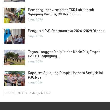
Pembangunan Jembatan TKR Lubuktarok
Sijunjung Dimulai, CV Beringin…
5 Agu 2026
Pengurus PWI Dharmasraya 2026–2029 Dilantik
5 Agu 2026
Tegas, Langgar Disiplin dan Kode Etik, Empat
Polisi Di Sijunjung…
4 Agu 2026
Kapolres Sijunjung Pimpin Upacara Sertijab Ini
PJU Nya
4 Agu 2026
PREV
NEXT
1 daripada 2,632