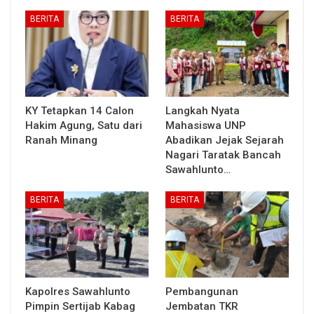
BERITA
BERITA
KY Tetapkan 14 Calon
Langkah Nyata
Hakim Agung, Satu dari
Mahasiswa UNP
Ranah Minang
Abadikan Jejak Sejarah
Nagari Taratak Bancah
Sawahlunto…
BERITA
BERITA
Kapolres Sawahlunto
Pembangunan
Pimpin Sertijab Kabag
Jembatan TKR