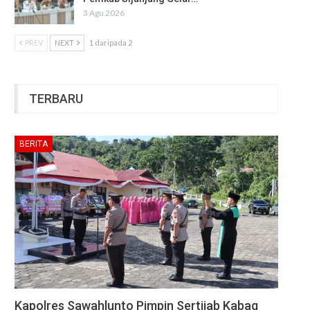
3 Agu 2026
PREV
NEXT
1 daripada 2
TERBARU
BERITA
Kapolres Sawahlunto Pimpin Sertijab Kabag