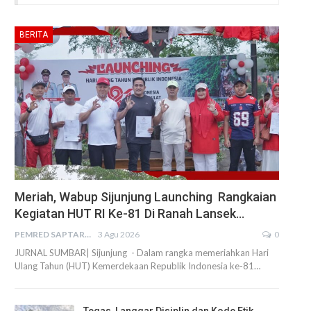
BERITA
Meriah, Wabup Sijunjung Launching Rangkaian
Kegiatan HUT RI Ke-81 Di Ranah Lansek…
PEMRED SAPTARIUS
3 Agu 2026
0
JURNAL SUMBAR| Sijunjung - Dalam rangka memeriahkan Hari
Ulang Tahun (HUT) Kemerdekaan Republik Indonesia ke-81…