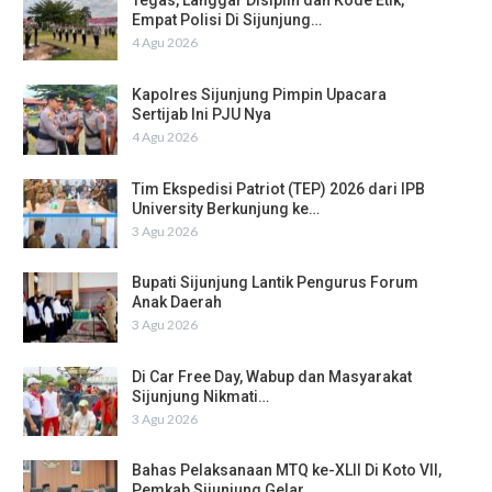
Tegas, Langgar Disiplin dan Kode Etik,
Empat Polisi Di Sijunjung…
4 Agu 2026
Kapolres Sijunjung Pimpin Upacara
Sertijab Ini PJU Nya
4 Agu 2026
Tim Ekspedisi Patriot (TEP) 2026 dari IPB
University Berkunjung ke…
3 Agu 2026
Bupati Sijunjung Lantik Pengurus Forum
Anak Daerah
3 Agu 2026
Di Car Free Day, Wabup dan Masyarakat
Sijunjung Nikmati…
3 Agu 2026
Bahas Pelaksanaan MTQ ke-XLII Di Koto VII,
Pemkab Sijunjung Gelar…