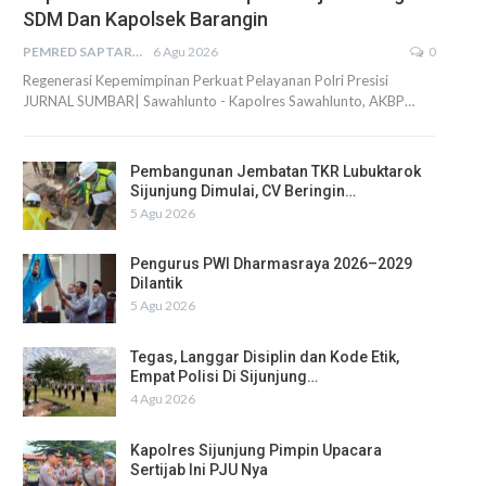
SDM Dan Kapolsek Barangin
PEMRED SAPTARIUS
6 Agu 2026
0
Regenerasi Kepemimpinan Perkuat Pelayanan Polri Presisi
JURNAL SUMBAR| Sawahlunto - Kapolres Sawahlunto, AKBP…
Pembangunan Jembatan TKR Lubuktarok
Sijunjung Dimulai, CV Beringin…
5 Agu 2026
Pengurus PWI Dharmasraya 2026–2029
Dilantik
5 Agu 2026
Tegas, Langgar Disiplin dan Kode Etik,
Empat Polisi Di Sijunjung…
4 Agu 2026
Kapolres Sijunjung Pimpin Upacara
Sertijab Ini PJU Nya