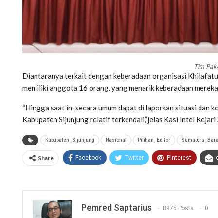
Tim Pak
Diantaranya terkait dengan keberadaan organisasi Khilafatul
memiliki anggota 16 orang, yang menarik keberadaan mereka l
“Hingga saat ini secara umum dapat di laporkan situasi dan 
Kabupaten Sijunjung relatif terkendali,”jelas Kasi Intel Kejari S
Kabupaten_Sijunjung
Nasional
Pilihan_Editor
Sumatera_Bara
Share
Facebook
Twitter
Pinterest
Pemred Saptarius
8975 Posts
0