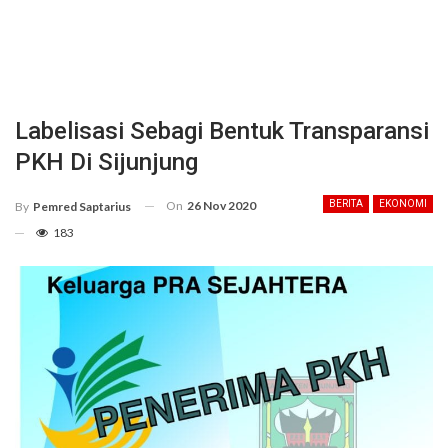
Labelisasi Sebagi Bentuk Transparansi
PKH Di Sijunjung
On
26 Nov 2020
BERITA
EKONOMI
By
Pemred Saptarius
183