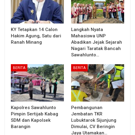
KY Tetapkan 14 Calon
Langkah Nyata
Hakim Agung, Satu dari
Mahasiswa UNP
Ranah Minang
Abadikan Jejak Sejarah
Nagari Taratak Bancah
Sawahlunto…
BERITA
BERITA
Kapolres Sawahlunto
Pembangunan
Pimpin Sertijab Kabag
Jembatan TKR
SDM dan Kapolsek
Lubuktarok Sijunjung
Barangin
Dimulai, CV Beringin
Jaya Utamakan…