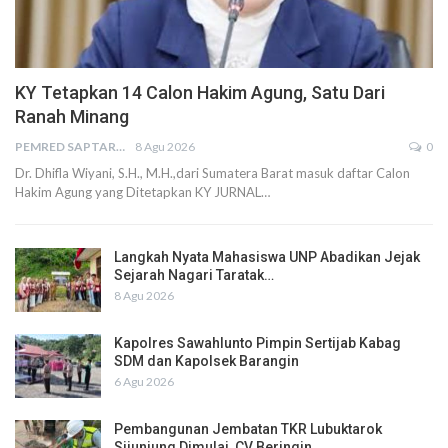
KY Tetapkan 14 Calon Hakim Agung, Satu Dari
Ranah Minang
PEMRED SAPTARIUS
8 Agu 2026
0
Dr. Dhifla Wiyani, S.H., M.H.,dari Sumatera Barat masuk daftar Calon
Hakim Agung yang Ditetapkan KY JURNAL…
Langkah Nyata Mahasiswa UNP Abadikan Jejak
Sejarah Nagari Taratak…
8 Agu 2026
Kapolres Sawahlunto Pimpin Sertijab Kabag
SDM dan Kapolsek Barangin
6 Agu 2026
Pembangunan Jembatan TKR Lubuktarok
Sijunjung Dimulai, CV Beringin…