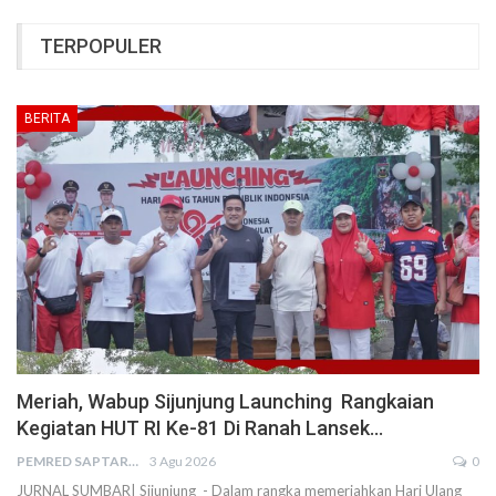
TERPOPULER
BERITA
Meriah, Wabup Sijunjung Launching Rangkaian
Kegiatan HUT RI Ke-81 Di Ranah Lansek…
PEMRED SAPTARIUS
3 Agu 2026
0
JURNAL SUMBAR| Sijunjung - Dalam rangka memeriahkan Hari Ulang