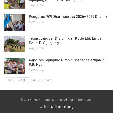
5 Agu 2026
Pengurus PWI Dharmasraya 2026–2029 Dilantik
5 Agu 2026
Tegas, Langgar Disiplin dan Kode Etik, Empat
Polisi Di Sijunjung…
4 Agu 2026
Kapolres Sijunjung Pimpin Upacara Sertijab Ini
PJU Nya
4 Agu 2026
PREV
NEXT
1 daripada 2,632
© 2017 - 2026 - Jurnal Sumbar. All Rights Reserved.
Web IT :
Muhsine Piliang