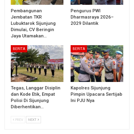
Pembangunan
Pengurus PWI
Jembatan TKR
Dharmasraya 2026–
Lubuktarok Sijunjung
2029 Dilantik
Dimulai, CV Beringin
Jaya Utamakan…
BERITA
BERITA
Tegas, Langgar Disiplin
Kapolres Sijunjung
dan Kode Etik, Empat
Pimpin Upacara Sertijab
Polisi Di Sijunjung
Ini PJU Nya
Diberhentikan…
PREV
NEXT