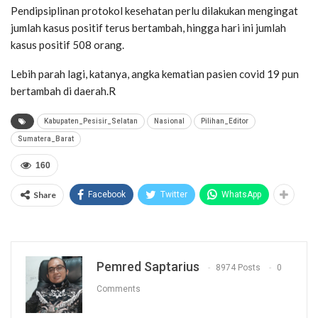
Pendipsiplinan protokol kesehatan perlu dilakukan mengingat
jumlah kasus positif terus bertambah, hingga hari ini jumlah
kasus positif 508 orang.
Lebih parah lagi, katanya, angka kematian pasien covid 19 pun
bertambah di daerah.R
Kabupaten_Pesisir_Selatan
Nasional
Pilihan_Editor
Sumatera_Barat
160
Share
Facebook
Twitter
WhatsApp
Pemred Saptarius
8974 Posts
0
Comments