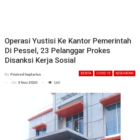
Operasi Yustisi Ke Kantor Pemerintah
Di Pessel, 23 Pelanggar Prokes
Disanksi Kerja Sosial
BERITA
COVID-19
KESEHATAN
By
Pemred Saptarius
On
5 Nov 2020
160