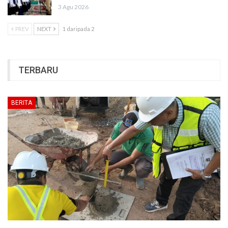
3 Agu 2026
PREV
NEXT
1 daripada 2
TERBARU
BERITA