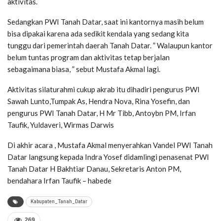
aktivitas.
Sedangkan PWI Tanah Datar, saat ini kantornya masih belum
bisa dipakai karena ada sedikit kendala yang sedang kita
tunggu dari pemerintah daerah Tanah Datar. ” Walaupun kantor
belum tuntas program dan aktivitas tetap berjalan
sebagaimana biasa, ” sebut Mustafa Akmal lagi.
Aktivitas silaturahmi cukup akrab itu dihadiri pengurus PWI
Sawah Lunto,Tumpak As, Hendra Nova, Rina Yosefin, dan
pengurus PWI Tanah Datar, H Mr Tibb, Antoybn PM, Irfan
Taufik, Yuldaveri, Wirmas Darwis
Di akhir acara , Mustafa Akmal menyerahkan Vandel PWI Tanah
Datar langsung kepada Indra Yosef didamlingi penasenat PWI
Tanah Datar H Bakhtiar Danau, Sekretaris Anton PM,
bendahara Irfan Taufik – habede
Kabupaten_Tanah_Datar
269