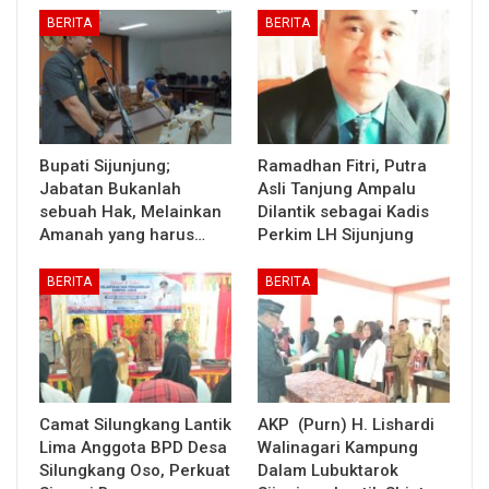
BERITA
BERITA
Bupati Sijunjung;
Ramadhan Fitri, Putra
Jabatan Bukanlah
Asli Tanjung Ampalu
sebuah Hak, Melainkan
Dilantik sebagai Kadis
Amanah yang harus…
Perkim LH Sijunjung
BERITA
BERITA
Camat Silungkang Lantik
AKP (Purn) H. Lishardi
Lima Anggota BPD Desa
Walinagari Kampung
Silungkang Oso, Perkuat
Dalam Lubuktarok