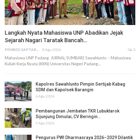
Langkah Nyata Mahasiswa UNP Abadikan Jejak
Sejarah Nagari Taratak Bancah…
PEMRED SAPTARIUS
8 Agu 2026
0
Mahasiswa UNP Padang JURNAL SUMBAR| Sawahlunto – Mahasiswa
Kuliah Kerja Nyata (KKN) Universitas Negeri Padang…
Kapolres Sawahlunto Pimpin Sertijab Kabag
SDM dan Kapolsek Barangin
6 Agu 2026
Pembangunan Jembatan TKR Lubuktarok
Sijunjung Dimulai, CV Beringin…
5 Agu 2026
Pengurus PWI Dharmasraya 2026–2029 Dilantik