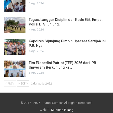
5 Agu 2026
Tegas, Langgar Disiplin dan Kode Etik, Empat
Polisi Di Sijunjung…
4 Agu 2026
Kapolres Sijunjung Pimpin Upacara Sertijab Ini
PJU Nya
4 Agu 2026
Tim Ekspedisi Patriot (TEP) 2026 dari IPB
University Berkunjung ke…
3 Agu 2026
PREV
NEXT
1 daripada 2,632
© 2017 - 2026 - Jurnal Sumbar. All Rights Reserved.
Web IT :
Muhsine Piliang