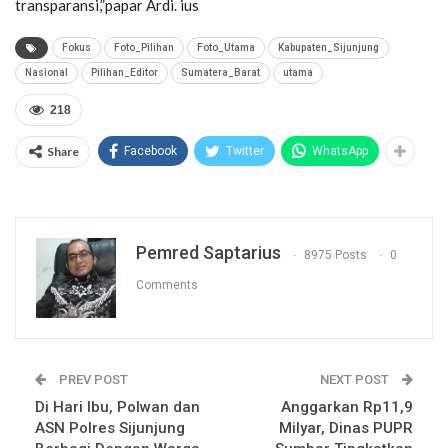
transparansi,”papar Ardi. ius
Fokus
Foto_Pilihan
Foto_Utama
Kabupaten_Sijunjung
Nasional
Pilihan_Editor
Sumatera_Barat
utama
218
Share
Facebook
Twitter
WhatsApp
Pemred Saptarius
8975 Posts
0
Comments
PREV POST
NEXT POST
Di Hari Ibu, Polwan dan
Anggarkan Rp11,9
ASN Polres Sijunjung
Milyar, Dinas PUPR