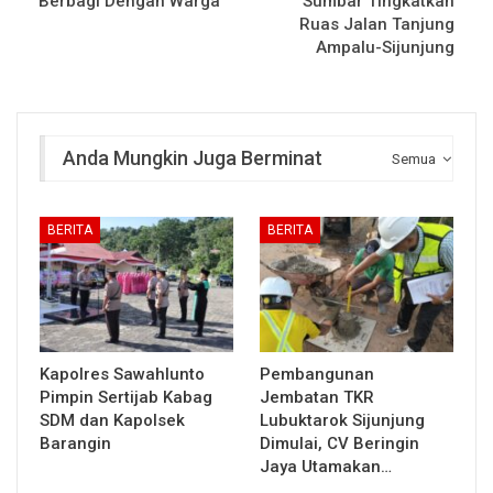
Berbagi Dengan Warga
Sumbar Tingkatkan
Ruas Jalan Tanjung
Ampalu-Sijunjung
Anda Mungkin Juga Berminat
Semua
BERITA
BERITA
Kapolres Sawahlunto
Pembangunan
Pimpin Sertijab Kabag
Jembatan TKR
SDM dan Kapolsek
Lubuktarok Sijunjung
Barangin
Dimulai, CV Beringin
Jaya Utamakan…