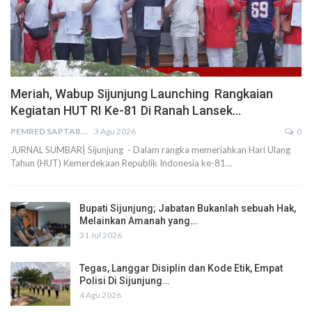
Meriah, Wabup Sijunjung Launching Rangkaian
Kegiatan HUT RI Ke-81 Di Ranah Lansek…
PEMRED SAPTARIUS
3 Agu 2026
0
JURNAL SUMBAR| Sijunjung - Dalam rangka memeriahkan Hari Ulang
Tahun (HUT) Kemerdekaan Republik Indonesia ke-81…
Bupati Sijunjung; Jabatan Bukanlah sebuah Hak,
Melainkan Amanah yang…
31 Jul 2026
Tegas, Langgar Disiplin dan Kode Etik, Empat
Polisi Di Sijunjung…
4 Agu 2026