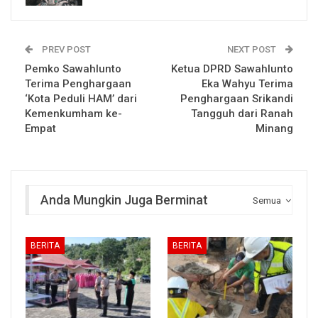
PREV POST
NEXT POST
Pemko Sawahlunto
Ketua DPRD Sawahlunto
Terima Penghargaan
Eka Wahyu Terima
‘Kota Peduli HAM’ dari
Penghargaan Srikandi
Kemenkumham ke-
Tangguh dari Ranah
Empat
Minang
Anda Mungkin Juga Berminat
Semua
BERITA
BERITA