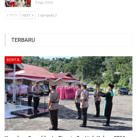
3 Agu 2026
PREV
NEXT
1 daripada 2
TERBARU
BERITA