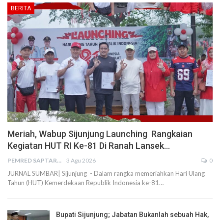
BERITA
Meriah, Wabup Sijunjung Launching Rangkaian
Kegiatan HUT RI Ke-81 Di Ranah Lansek…
PEMRED SAPTARIUS
3 Agu 2026
0
JURNAL SUMBAR| Sijunjung - Dalam rangka memeriahkan Hari Ulang
Tahun (HUT) Kemerdekaan Republik Indonesia ke-81…
Bupati Sijunjung; Jabatan Bukanlah sebuah Hak,