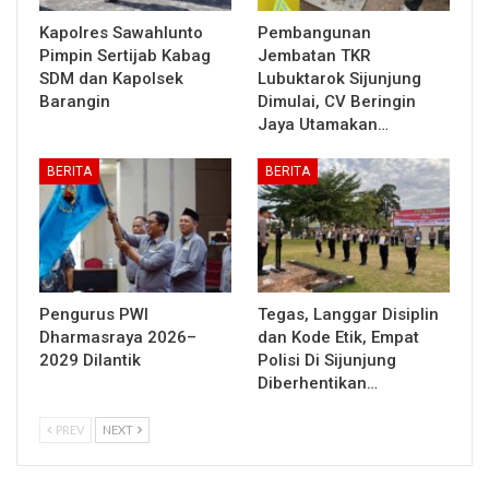
Kapolres Sawahlunto
Pembangunan
Pimpin Sertijab Kabag
Jembatan TKR
SDM dan Kapolsek
Lubuktarok Sijunjung
Barangin
Dimulai, CV Beringin
Jaya Utamakan…
BERITA
BERITA
Pengurus PWI
Tegas, Langgar Disiplin
Dharmasraya 2026–
dan Kode Etik, Empat
2029 Dilantik
Polisi Di Sijunjung
Diberhentikan…
PREV
NEXT