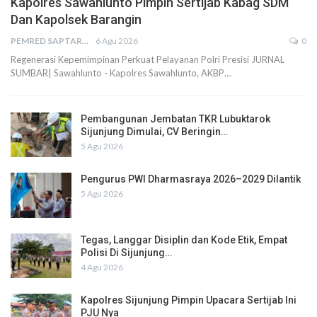
Kapolres Sawahlunto Pimpin Sertijab Kabag SDM
Dan Kapolsek Barangin
PEMRED SAPTARIUS
6 Agu 2026
0
Regenerasi Kepemimpinan Perkuat Pelayanan Polri Presisi JURNAL
SUMBAR| Sawahlunto - Kapolres Sawahlunto, AKBP…
Pembangunan Jembatan TKR Lubuktarok
Sijunjung Dimulai, CV Beringin…
5 Agu 2026
Pengurus PWI Dharmasraya 2026–2029 Dilantik
5 Agu 2026
Tegas, Langgar Disiplin dan Kode Etik, Empat
Polisi Di Sijunjung…
4 Agu 2026
Kapolres Sijunjung Pimpin Upacara Sertijab Ini
PJU Nya