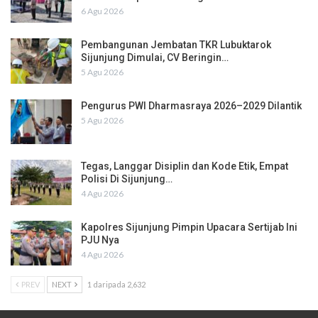
6 Agu 2026
Pembangunan Jembatan TKR Lubuktarok
Sijunjung Dimulai, CV Beringin…
5 Agu 2026
Pengurus PWI Dharmasraya 2026–2029 Dilantik
5 Agu 2026
Tegas, Langgar Disiplin dan Kode Etik, Empat
Polisi Di Sijunjung…
4 Agu 2026
Kapolres Sijunjung Pimpin Upacara Sertijab Ini
PJU Nya
4 Agu 2026
PREV
NEXT
1 daripada 2,632