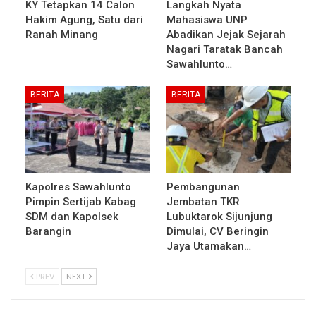
KY Tetapkan 14 Calon
Langkah Nyata
Hakim Agung, Satu dari
Mahasiswa UNP
Ranah Minang
Abadikan Jejak Sejarah
Nagari Taratak Bancah
Sawahlunto…
BERITA
BERITA
Kapolres Sawahlunto
Pembangunan
Pimpin Sertijab Kabag
Jembatan TKR
SDM dan Kapolsek
Lubuktarok Sijunjung
Barangin
Dimulai, CV Beringin
Jaya Utamakan…
PREV
NEXT