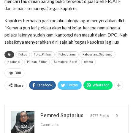
mencari tau diman barang bukti tersebut dijual oleh FR, ATF
dan teman- temannya,”tegas kapolres.
Kapolres berharap para pelaku lainnya agar menyerahkan diri.
“Kemana pun lari pelaku akan kami kejar, karena nama-nama
pelaku lainnya sudah kami kantongi dan masuk dalam DPO. Nah,
sebaiknya menyerahkan diri sajalah,”tegas kapolres lagi.ius
Fokus
Foto_Pilihan
Foto_Utama
Kabupaten_Sijunjung
Nasional
Pilihan_Editor
Sumatera_Barat
utama
300
Share
Facebook
Twitter
WhatsApp
Pemred Saptarius
8977 Posts
0
Comments