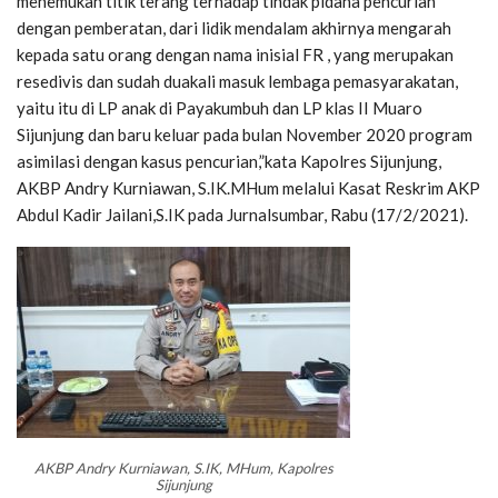
menemukan titik terang terhadap tindak pidana pencurian
dengan pemberatan, dari lidik mendalam akhirnya mengarah
kepada satu orang dengan nama inisial FR , yang merupakan
resedivis dan sudah duakali masuk lembaga pemasyarakatan,
yaitu itu di LP anak di Payakumbuh dan LP klas II Muaro
Sijunjung dan baru keluar pada bulan November 2020 program
asimilasi dengan kasus pencurian,”kata Kapolres Sijunjung,
AKBP Andry Kurniawan, S.IK.MHum melalui Kasat Reskrim AKP
Abdul Kadir Jailani,S.IK pada Jurnalsumbar, Rabu (17/2/2021).
AKBP Andry Kurniawan, S.IK, MHum, Kapolres
Sijunjung