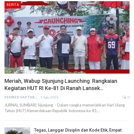
BERITA
Meriah, Wabup Sijunjung Launching Rangkaian
Kegiatan HUT RI Ke-81 Di Ranah Lansek…
PEMRED SAPTARIUS
3 Agu 2026
0
JURNAL SUMBAR| Sijunjung - Dalam rangka memeriahkan Hari Ulang
Tahun (HUT) Kemerdekaan Republik Indonesia ke-81…
Tegas, Langgar Disiplin dan Kode Etik, Empat