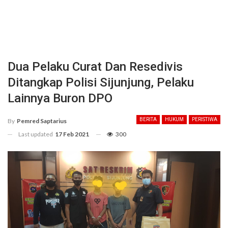
Dua Pelaku Curat Dan Resedivis
Ditangkap Polisi Sijunjung, Pelaku
Lainnya Buron DPO
BERITA
HUKUM
PERISTIWA
By
Pemred Saptarius
Last updated
17 Feb 2021
300