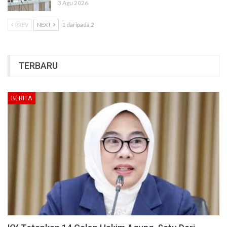
3 Agu 2026
PREV
NEXT
1 daripada 2
TERBARU
BERITA