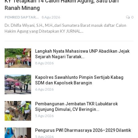
KY Tetapkan 14 Calon Hakim Agung, Satu Dari
Ranah Minang
PEMRED SAPTARIUS
8 Agu 2026
0
Dr. Dhifla Wiyani, S.H., M.H.,dari Sumatera Barat masuk daftar Calon
Hakim Agung yang Ditetapkan KY JURNAL…
Langkah Nyata Mahasiswa UNP Abadikan Jejak
Sejarah Nagari Taratak…
8 Agu 2026
Kapolres Sawahlunto Pimpin Sertijab Kabag
SDM dan Kapolsek Barangin
6 Agu 2026
Pembangunan Jembatan TKR Lubuktarok
Sijunjung Dimulai, CV Beringin…
5 Agu 2026
Pengurus PWI Dharmasraya 2026–2029 Dilantik
5 Agu 2026