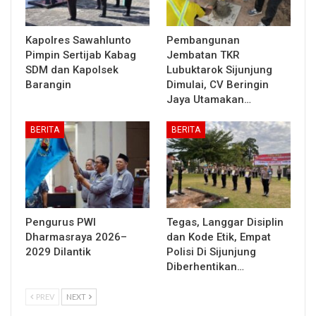
Kapolres Sawahlunto
Pembangunan
Pimpin Sertijab Kabag
Jembatan TKR
SDM dan Kapolsek
Lubuktarok Sijunjung
Barangin
Dimulai, CV Beringin
Jaya Utamakan…
BERITA
BERITA
Pengurus PWI
Tegas, Langgar Disiplin
Dharmasraya 2026–
dan Kode Etik, Empat
2029 Dilantik
Polisi Di Sijunjung
Diberhentikan…
PREV
NEXT