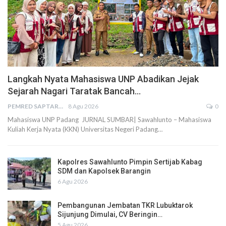
Langkah Nyata Mahasiswa UNP Abadikan Jejak
Sejarah Nagari Taratak Bancah…
PEMRED SAPTARIUS
8 Agu 2026
0
Mahasiswa UNP Padang JURNAL SUMBAR| Sawahlunto – Mahasiswa
Kuliah Kerja Nyata (KKN) Universitas Negeri Padang…
Kapolres Sawahlunto Pimpin Sertijab Kabag
SDM dan Kapolsek Barangin
6 Agu 2026
Pembangunan Jembatan TKR Lubuktarok
Sijunjung Dimulai, CV Beringin…
5 Agu 2026