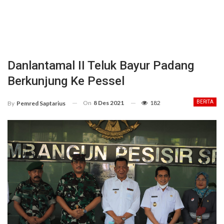
Danlantamal II Teluk Bayur Padang
Berkunjung Ke Pessel
On
8 Des 2021
182
BERITA
By
Pemred Saptarius