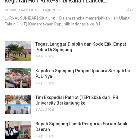
Kegiatan HUT RI Ke-81 Di Ranah Lansek…
PEMRED SAPTARIUS
3 Agu 2026
0
JURNAL SUMBAR| Sijunjung - Dalam rangka memeriahkan Hari Ulang
Tahun (HUT) Kemerdekaan Republik Indonesia ke-81…
Tegas, Langgar Disiplin dan Kode Etik, Empat
Polisi Di Sijunjung…
4 Agu 2026
Kapolres Sijunjung Pimpin Upacara Sertijab Ini
PJU Nya
4 Agu 2026
Tim Ekspedisi Patriot (TEP) 2026 dari IPB
University Berkunjung ke…
3 Agu 2026
Bupati Sijunjung Lantik Pengurus Forum Anak
Daerah
3 Agu 2026