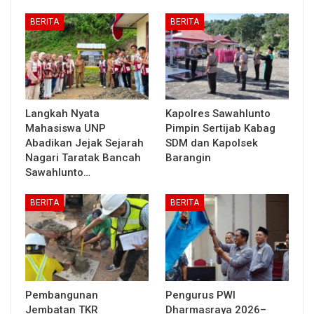
BERITA
BERITA
Langkah Nyata
Kapolres Sawahlunto
Mahasiswa UNP
Pimpin Sertijab Kabag
Abadikan Jejak Sejarah
SDM dan Kapolsek
Nagari Taratak Bancah
Barangin
Sawahlunto…
BERITA
BERITA
Pembangunan
Pengurus PWI
Jembatan TKR
Dharmasraya 2026–