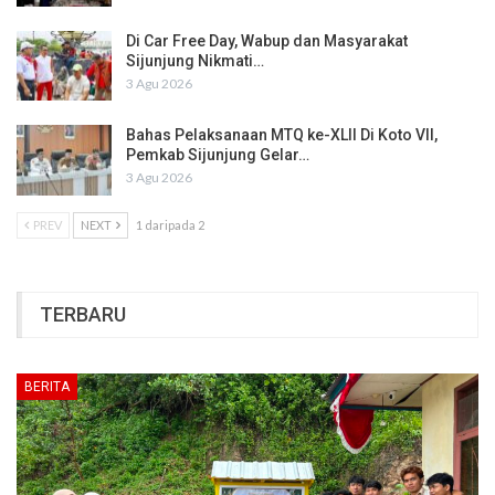
Di Car Free Day, Wabup dan Masyarakat
Sijunjung Nikmati…
3 Agu 2026
Bahas Pelaksanaan MTQ ke-XLII Di Koto VII,
Pemkab Sijunjung Gelar…
3 Agu 2026
PREV
NEXT
1 daripada 2
TERBARU
BERITA