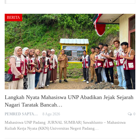
BERITA
Langkah Nyata Mahasiswa UNP Abadikan Jejak Sejarah
Nagari Taratak Bancah…
PEMRED SAPTARIUS
8 Agu 2026
0
Mahasiswa UNP Padang JURNAL SUMBAR| Sawahlunto – Mahasiswa
Kuliah Kerja Nyata (KKN) Universitas Negeri Padang…