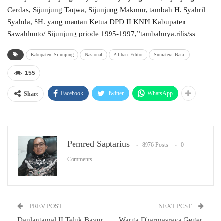
Cerdas, Sijunjung Taqwa, Sijunjung Makmur, tambah H. Syahril
Syahda, SH. yang mantan Ketua DPD II KNPI Kabupaten
Sawahlunto/ Sijunjung priode 1995-1997,”tambahnya.rilis/ss
Kabupaten_Sijunjung
Nasional
Pilihan_Editor
Sumatera_Barat
155
Facebook
Twitter
WhatsApp
Share
Pemred Saptarius
8976 Posts
0
Comments
PREV POST
NEXT POST
Danlantamal II Teluk Bayur
Warga Dharmasraya Geger,