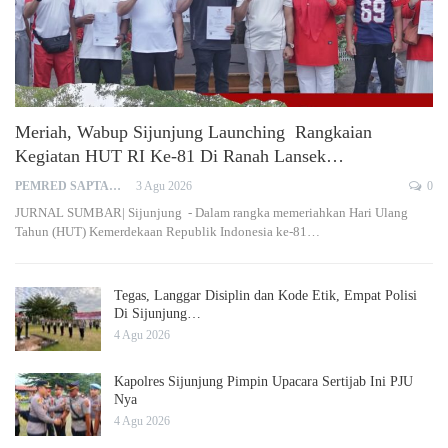
Meriah, Wabup Sijunjung Launching Rangkaian
Kegiatan HUT RI Ke-81 Di Ranah Lansek…
PEMRED SAPTARIUS
3 Agu 2026
0
JURNAL SUMBAR| Sijunjung - Dalam rangka memeriahkan Hari Ulang
Tahun (HUT) Kemerdekaan Republik Indonesia ke-81…
Tegas, Langgar Disiplin dan Kode Etik, Empat Polisi
Di Sijunjung…
4 Agu 2026
Kapolres Sijunjung Pimpin Upacara Sertijab Ini PJU
Nya
4 Agu 2026