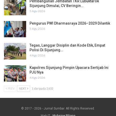
Pembangunan Jembatan TKR Lubuktarok
Sijunjung Dimulai, CV Beringin…
5 Agu 2026
Pengurus PWI Dharmasraya 2026–2029 Dilantik
5 Agu 2026
Tegas, Langgar Disiplin dan Kode Etik, Empat
Polisi Di Sijunjung…
4 Agu 2026
Kapolres Sijunjung Pimpin Upacara Sertijab Ini
PJU Nya
4 Agu 2026
PREV
NEXT
1 daripada 2,632
© 2017 - 2026 - Jurnal Sumbar. All Rights Reserved.
Web IT :
Muhsine Piliang