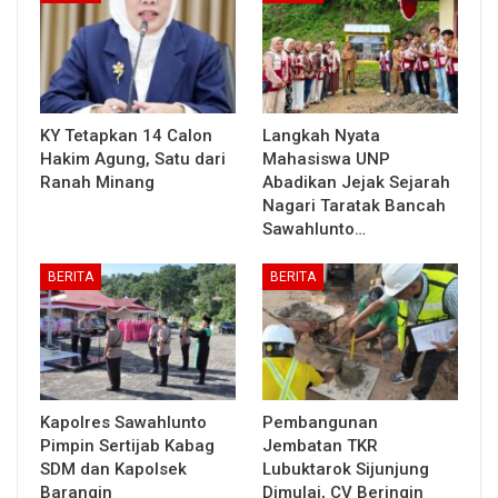
KY Tetapkan 14 Calon
Langkah Nyata
Hakim Agung, Satu dari
Mahasiswa UNP
Ranah Minang
Abadikan Jejak Sejarah
Nagari Taratak Bancah
Sawahlunto…
BERITA
BERITA
Kapolres Sawahlunto
Pembangunan
Pimpin Sertijab Kabag
Jembatan TKR
SDM dan Kapolsek
Lubuktarok Sijunjung
Barangin
Dimulai, CV Beringin