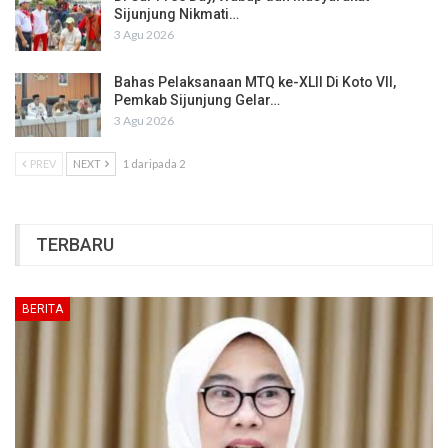
Sijunjung Nikmati…
3 Agu 2026
Bahas Pelaksanaan MTQ ke-XLII Di Koto VII,
Pemkab Sijunjung Gelar…
3 Agu 2026
PREV
NEXT
1 daripada 2
TERBARU
BERITA