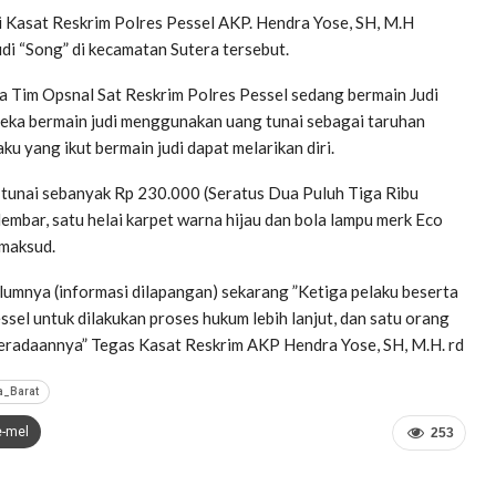
i Kasat Reskrim Polres Pessel AKP. Hendra Yose, SH, M.H
i “Song” di kecamatan Sutera tersebut.
 Tim Opsnal Sat Reskrim Polres Pessel sedang bermain Judi
reka bermain judi menggunakan uang tunai sebagai taruhan
u yang ikut bermain judi dapat melarikan diri.
g tunai sebanyak Rp 230.000 (Seratus Dua Puluh Tiga Ribu
lembar, satu helai karpet warna hijau dan bola lampu merk Eco
imaksud.
lumnya (informasi dilapangan) sekarang ”Ketiga pelaku beserta
sel untuk dilakukan proses hukum lebih lanjut, dan satu orang
eberadaannya” Tegas Kasat Reskrim AKP Hendra Yose, SH, M.H. rd
a_Barat
e-mel
253