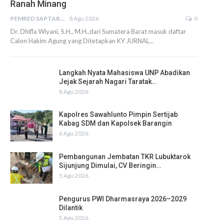
Ranah Minang
PEMRED SAPTARIUS
8 Agu 2026
0
Dr. Dhifla Wiyani, S.H., M.H.,dari Sumatera Barat masuk daftar
Calon Hakim Agung yang Ditetapkan KY JURNAL…
Langkah Nyata Mahasiswa UNP Abadikan
Jejak Sejarah Nagari Taratak…
8 Agu 2026
Kapolres Sawahlunto Pimpin Sertijab
Kabag SDM dan Kapolsek Barangin
6 Agu 2026
Pembangunan Jembatan TKR Lubuktarok
Sijunjung Dimulai, CV Beringin…
5 Agu 2026
Pengurus PWI Dharmasraya 2026–2029
Dilantik
5 Agu 2026