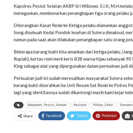
Kapolres Pesisir Selatan AKBP Sri Wibowo. S.I.K, M.H melalu
menegaskan, membenarkan penangkapan tiga orang pelaku jud
Diterangkan Kasat Reskrim Ketiga pelaku diamankan anggota
Song disebuah Kedai Pondok lesehan di Sutera dimaksud, me
namun pada saat akan dilakukan penangkapan satu orang pelak
Beberapa barang bukti kita amankan dari ketiga pelaku, Uan
Rupiah), kertas remi merk keris 838 warna hijau sebanyak 90 
King sebagai alat yang dipergunakan dalam permainan judi d
Perbuatan judi ini sudah meresahkan masyarakat Sutera sebe
barang bukti diserahkan ke Unit Resum Sat Reskrim Polres Pes
lagi yang identitasnya sudah dikantongi masih kami kejar k
Kabupaten_Pesisir_Selatan
Nasional
Pilihan_Editor
Sumater
Share
Facebook
Twitter
Pinterest