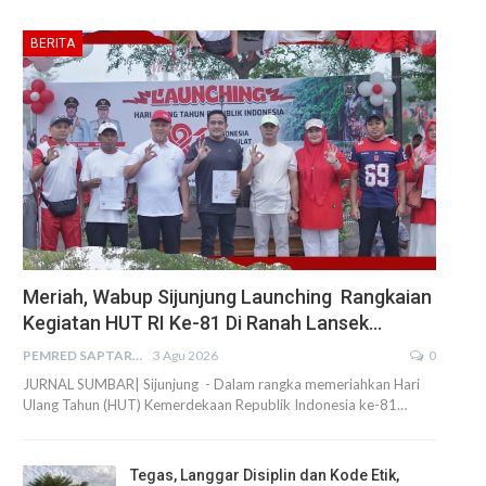
BERITA
Meriah, Wabup Sijunjung Launching Rangkaian
Kegiatan HUT RI Ke-81 Di Ranah Lansek…
PEMRED SAPTARIUS
3 Agu 2026
0
JURNAL SUMBAR| Sijunjung - Dalam rangka memeriahkan Hari
Ulang Tahun (HUT) Kemerdekaan Republik Indonesia ke-81…
Tegas, Langgar Disiplin dan Kode Etik,