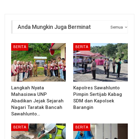
Anda Mungkin Juga Berminat
Semua
BERITA
BERITA
Langkah Nyata
Kapolres Sawahlunto
Mahasiswa UNP
Pimpin Sertijab Kabag
Abadikan Jejak Sejarah
SDM dan Kapolsek
Nagari Taratak Bancah
Barangin
Sawahlunto…
BERITA
BERITA