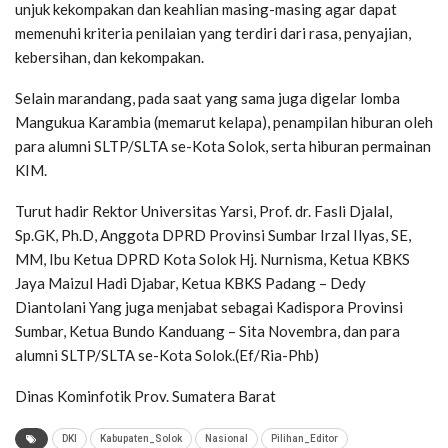
unjuk kekompakan dan keahlian masing-masing agar dapat
memenuhi kriteria penilaian yang terdiri dari rasa, penyajian,
kebersihan, dan kekompakan.
Selain marandang, pada saat yang sama juga digelar lomba
Mangukua Karambia (memarut kelapa), penampilan hiburan oleh
para alumni SLTP/SLTA se-Kota Solok, serta hiburan permainan
KIM.
Turut hadir Rektor Universitas Yarsi, Prof. dr. Fasli Djalal,
Sp.GK, Ph.D, Anggota DPRD Provinsi Sumbar Irzal Ilyas, SE,
MM, Ibu Ketua DPRD Kota Solok Hj. Nurnisma, Ketua KBKS
Jaya Maizul Hadi Djabar, Ketua KBKS Padang – Dedy
Diantolani Yang juga menjabat sebagai Kadispora Provinsi
Sumbar, Ketua Bundo Kanduang – Sita Novembra, dan para
alumni SLTP/SLTA se-Kota Solok.(Ef/Ria-Phb)
Dinas Kominfotik Prov. Sumatera Barat
DKI
Kabupaten_Solok
Nasional
Pilihan_Editor