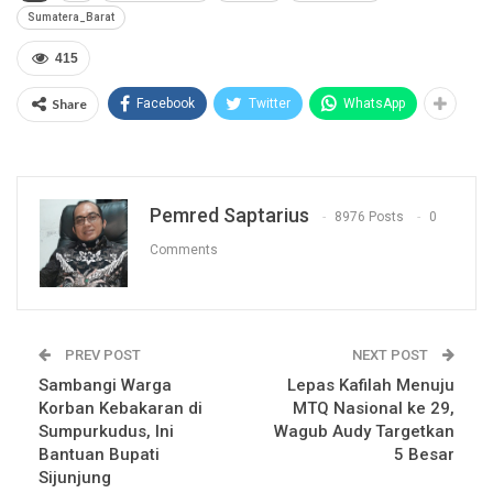
Sumatera_Barat
415
Share
Facebook
Twitter
WhatsApp
Pemred Saptarius
8976 Posts
0
Comments
PREV POST
NEXT POST
Sambangi Warga
Lepas Kafilah Menuju
Korban Kebakaran di
MTQ Nasional ke 29,
Sumpurkudus, Ini
Wagub Audy Targetkan
Bantuan Bupati
5 Besar
Sijunjung