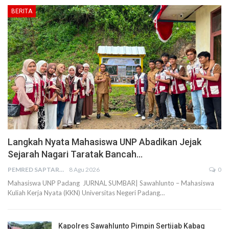
BERITA
Langkah Nyata Mahasiswa UNP Abadikan Jejak
Sejarah Nagari Taratak Bancah…
PEMRED SAPTARIUS
8 Agu 2026
0
Mahasiswa UNP Padang JURNAL SUMBAR| Sawahlunto – Mahasiswa
Kuliah Kerja Nyata (KKN) Universitas Negeri Padang…
Kapolres Sawahlunto Pimpin Sertijab Kabag