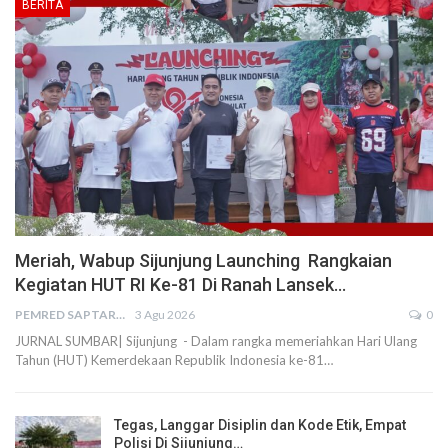
BERITA
Meriah, Wabup Sijunjung Launching Rangkaian
Kegiatan HUT RI Ke-81 Di Ranah Lansek…
PEMRED SAPTARIUS
3 Agu 2026
0
JURNAL SUMBAR| Sijunjung - Dalam rangka memeriahkan Hari Ulang
Tahun (HUT) Kemerdekaan Republik Indonesia ke-81…
Tegas, Langgar Disiplin dan Kode Etik, Empat
Polisi Di Sijunjung…