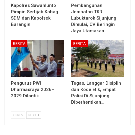
Kapolres Sawahlunto
Pembangunan
Pimpin Sertijab Kabag
Jembatan TKR
SDM dan Kapolsek
Lubuktarok Sijunjung
Barangin
Dimulai, CV Beringin
Jaya Utamakan…
BERITA
BERITA
Pengurus PWI
Tegas, Langgar Disiplin
Dharmasraya 2026–
dan Kode Etik, Empat
2029 Dilantik
Polisi Di Sijunjung
Diberhentikan…
PREV
NEXT