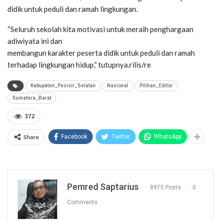
didik untuk peduli dan ramah lingkungan.
“Seluruh sekolah kita motivasi untuk meraih penghargaan
adiwiyata ini dan
membangun karakter peserta didik untuk peduli dan ramah
terhadap lingkungan hidup,” tutupnya.rilis/re
Kabupaten_Pesisir_Selatan
Nasional
Pilihan_Editor
Sumatera_Barat
372
Share
Facebook
Twitter
WhatsApp
Pemred Saptarius
8975 Posts
0
Comments