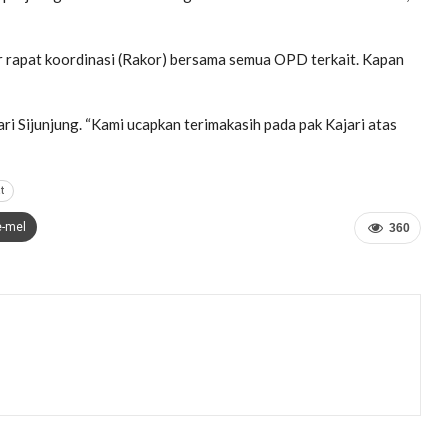
r rapat koordinasi (Rakor) bersama semua OPD terkait. Kapan
ri Sijunjung. “Kami ucapkan terimakasih pada pak Kajari atas
t
e-mel
360