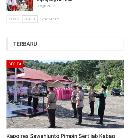
3 Agu 2026
PREV
NEXT
1 daripada 2
TERBARU
BERITA
Kapolres Sawahlunto Pimpin Sertijab Kabag