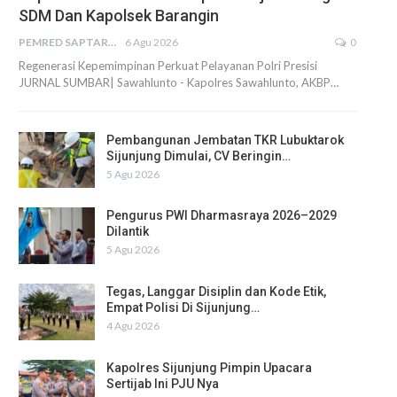
SDM Dan Kapolsek Barangin
PEMRED SAPTARIUS
6 Agu 2026
0
Regenerasi Kepemimpinan Perkuat Pelayanan Polri Presisi
JURNAL SUMBAR| Sawahlunto - Kapolres Sawahlunto, AKBP…
Pembangunan Jembatan TKR Lubuktarok
Sijunjung Dimulai, CV Beringin…
5 Agu 2026
Pengurus PWI Dharmasraya 2026–2029
Dilantik
5 Agu 2026
Tegas, Langgar Disiplin dan Kode Etik,
Empat Polisi Di Sijunjung…
4 Agu 2026
Kapolres Sijunjung Pimpin Upacara
Sertijab Ini PJU Nya