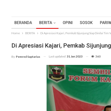
BERANDA
BERITA
OPINI
SOSOK
PARIW
Home
BERITA
Di Apresiasi Kajari, Pemkab Sijunjung Siap Dinilai Tim V
Di Apresiasi Kajari, Pemkab Sijunjung
Last updated
31 Jan 2023
360
By
Pemred Saptarius