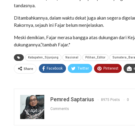
tandasnya.
Ditambahkannya, dalam waktu dekat juga akan segera digela
Rakornya, sejauh ini Fajar belum menjelaskan.
Meski demikian, Fajar merasa bangga atas dukungan dari Keja
dukungannya,”tambah Fajar.*
Kabupaten_Sijunjung
Nasional
Pilihan_Editor
Sumatera_Bara
Share
Facebook
Twitter
Pinterest
Pemred Saptarius
8975 Posts
0
Comments