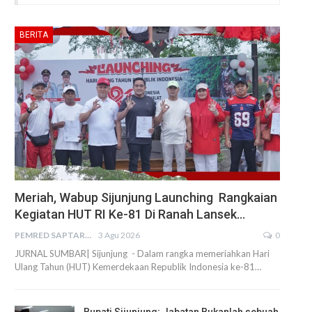
BERITA
Meriah, Wabup Sijunjung Launching Rangkaian
Kegiatan HUT RI Ke-81 Di Ranah Lansek…
PEMRED SAPTARIUS
3 Agu 2026
0
JURNAL SUMBAR| Sijunjung - Dalam rangka memeriahkan Hari
Ulang Tahun (HUT) Kemerdekaan Republik Indonesia ke-81…