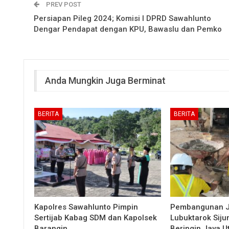
PREV POST
Persiapan Pileg 2024; Komisi I DPRD Sawahlunto
Dengar Pendapat dengan KPU, Bawaslu dan Pemko
Anda Mungkin Juga Berminat
BERITA
BERITA
Kapolres Sawahlunto Pimpin
Pembangunan 
Sertijab Kabag SDM dan Kapolsek
Lubuktarok Siju
Barangin
Beringin Jaya 