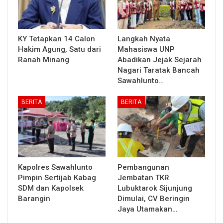
KY Tetapkan 14 Calon
Langkah Nyata
Hakim Agung, Satu dari
Mahasiswa UNP
Ranah Minang
Abadikan Jejak Sejarah
Nagari Taratak Bancah
Sawahlunto…
BERITA
BERITA
Kapolres Sawahlunto
Pembangunan
Pimpin Sertijab Kabag
Jembatan TKR
SDM dan Kapolsek
Lubuktarok Sijunjung
Barangin
Dimulai, CV Beringin
Jaya Utamakan…