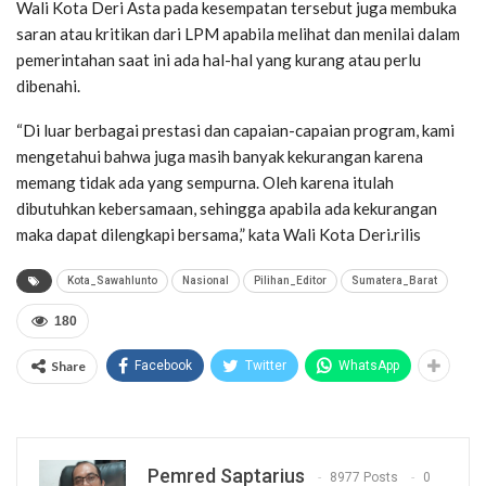
Wali Kota Deri Asta pada kesempatan tersebut juga membuka
saran atau kritikan dari LPM apabila melihat dan menilai dalam
pemerintahan saat ini ada hal-hal yang kurang atau perlu
dibenahi.
“Di luar berbagai prestasi dan capaian-capaian program, kami
mengetahui bahwa juga masih banyak kekurangan karena
memang tidak ada yang sempurna. Oleh karena itulah
dibutuhkan kebersamaan, sehingga apabila ada kekurangan
maka dapat dilengkapi bersama,” kata Wali Kota Deri.rilis
Kota_Sawahlunto
Nasional
Pilihan_Editor
Sumatera_Barat
180
Share
Facebook
Twitter
WhatsApp
Pemred Saptarius
8977 Posts
0