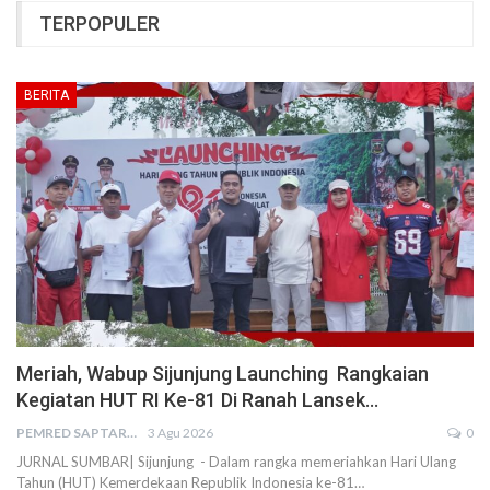
TERPOPULER
BERITA
Meriah, Wabup Sijunjung Launching Rangkaian
Kegiatan HUT RI Ke-81 Di Ranah Lansek…
PEMRED SAPTARIUS
3 Agu 2026
0
JURNAL SUMBAR| Sijunjung - Dalam rangka memeriahkan Hari Ulang
Tahun (HUT) Kemerdekaan Republik Indonesia ke-81…