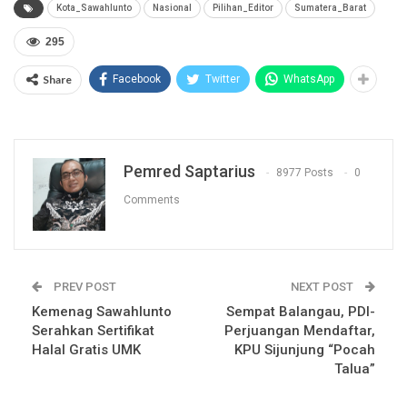
Kota_Sawahlunto
Nasional
Pilihan_Editor
Sumatera_Barat
295
Share
Facebook
Twitter
WhatsApp
Pemred Saptarius
8977 Posts
0
Comments
PREV POST
NEXT POST
Kemenag Sawahlunto
Sempat Balangau, PDI-
Serahkan Sertifikat
Perjuangan Mendaftar,
Halal Gratis UMK
KPU Sijunjung “Pocah
Talua”