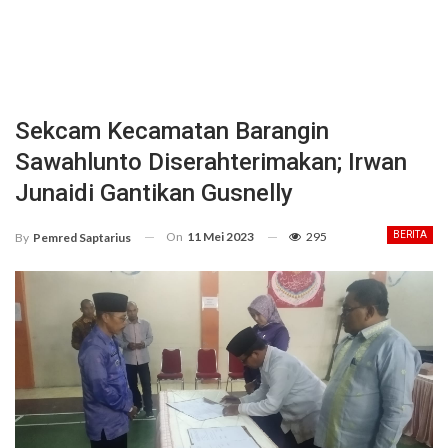
Sekcam Kecamatan Barangin
Sawahlunto Diserahterimakan; Irwan
Junaidi Gantikan Gusnelly
On
11 Mei 2023
295
BERITA
By
Pemred Saptarius