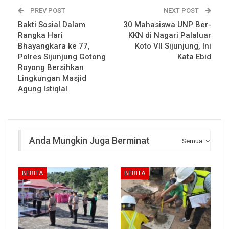
PREV POST
NEXT POST
Bakti Sosial Dalam
30 Mahasiswa UNP Ber-
Rangka Hari
KKN di Nagari Palaluar
Bhayangkara ke 77,
Koto VII Sijunjung, Ini
Polres Sijunjung Gotong
Kata Ebid
Royong Bersihkan
Lingkungan Masjid
Agung Istiqlal
Anda Mungkin Juga Berminat
Semua
BERITA
BERITA