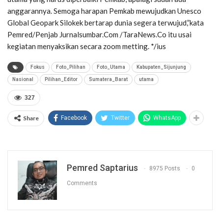
anggarannya. Semoga harapan Pemkab mewujudkan Unesco
Global Geopark Silokek bertarap dunia segera terwujud,”kata
Pemred/Penjab Jurnalsumbar.Com /TaraNews.Co itu usai
kegiatan menyaksikan secara zoom metting. */ius
Fokus
Foto_Pilihan
Foto_Utama
Kabupaten_Sijunjung
Nasional
Pilihan_Editor
Sumatera_Barat
utama
327
Share
Facebook
Twitter
WhatsApp
Pemred Saptarius
8975 Posts
0
Comments