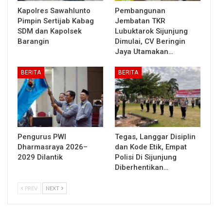
Kapolres Sawahlunto
Pembangunan
Pimpin Sertijab Kabag
Jembatan TKR
SDM dan Kapolsek
Lubuktarok Sijunjung
Barangin
Dimulai, CV Beringin
Jaya Utamakan…
BERITA
BERITA
Pengurus PWI
Tegas, Langgar Disiplin
Dharmasraya 2026–
dan Kode Etik, Empat
2029 Dilantik
Polisi Di Sijunjung
Diberhentikan…
PREV
NEXT