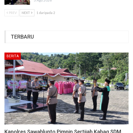
3 Agu 2026
PREV
NEXT
1 daripada 2
TERBARU
BERITA
Kapolres Sawahlunto Pimpin Sertijab Kabag SDM