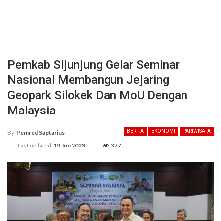
Pemkab Sijunjung Gelar Seminar
Nasional Membangun Jejaring
Geopark Silokek Dan MoU Dengan
Malaysia
BERITA
EKONOMI
PARIWISATA
By
Pemred Saptarius
Last updated
19 Jun 2023
327